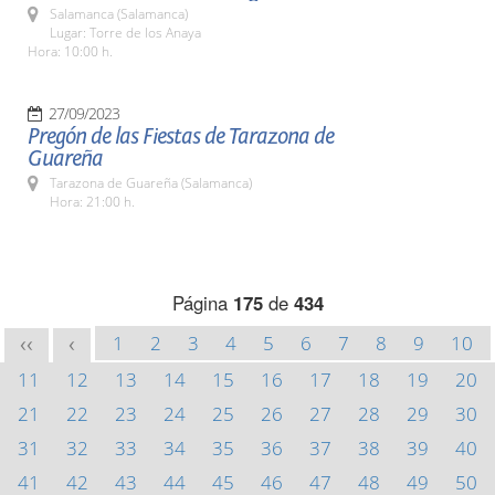
Salamanca (Salamanca)
Lugar: Torre de los Anaya
Hora: 10:00 h.
27/09/2023
Pregón de las Fiestas de Tarazona de
Guareña
Tarazona de Guareña (Salamanca)
Hora: 21:00 h.
Página
175
de
434
1
2
3
4
5
6
7
8
9
10
<<
<
11
12
13
14
15
16
17
18
19
20
21
22
23
24
25
26
27
28
29
30
31
32
33
34
35
36
37
38
39
40
41
42
43
44
45
46
47
48
49
50