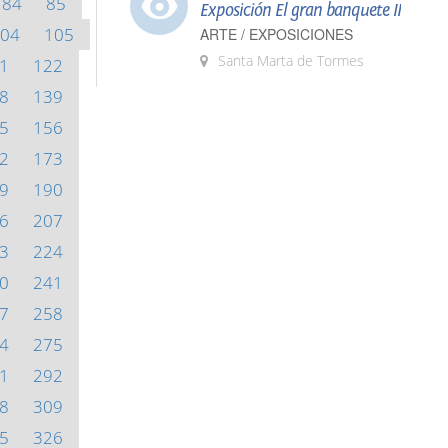
84
85
Exposición El gran banquete II
04
105
ARTE / EXPOSICIONES
Santa Marta de Tormes
1
122
8
139
5
156
2
173
9
190
6
207
3
224
0
241
7
258
4
275
1
292
8
309
5
326