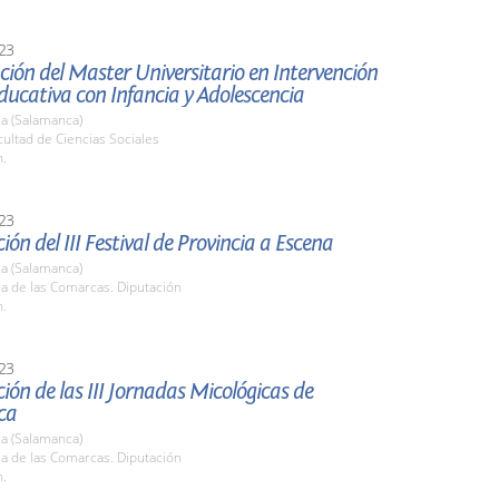
23
ión del Master Universitario en Intervención
Educativa con Infancia y Adolescencia
a (Salamanca)
cultad de Ciencias Sociales
h.
23
ión del III Festival de Provincia a Escena
a (Salamanca)
la de las Comarcas. Diputación
h.
23
ión de las III Jornadas Micológicas de
ca
a (Salamanca)
la de las Comarcas. Diputación
h.