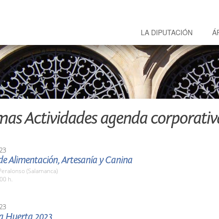
LA DIPUTACIÓN
Á
mas Actividades agenda corporativ
23
 de Alimentación, Artesanía y Canina
 Peralonso (Salamanca)
00 h.
23
la Huerta 2023