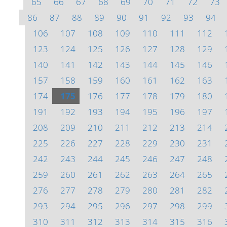
65
66
67
68
69
70
71
72
73
86
87
88
89
90
91
92
93
94
106
107
108
109
110
111
112
123
124
125
126
127
128
129
140
141
142
143
144
145
146
157
158
159
160
161
162
163
174
175
176
177
178
179
180
191
192
193
194
195
196
197
208
209
210
211
212
213
214
225
226
227
228
229
230
231
242
243
244
245
246
247
248
259
260
261
262
263
264
265
276
277
278
279
280
281
282
293
294
295
296
297
298
299
310
311
312
313
314
315
316