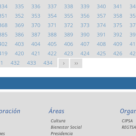
334
335
336
337
338
339
340
341
34
351
352
353
354
355
356
357
358
35
368
369
370
371
372
373
374
375
37
385
386
387
388
389
390
391
392
39
402
403
404
405
406
407
408
409
41
419
420
421
422
423
424
425
426
42
31
432
433
434
>
>>
oración
Áreas
Orga
Cultura
CIPSA
Bienestar Social
REGTS
nes
Presidencia