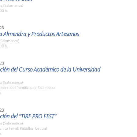
os (Salamanca)
00 h.
23
la Almendra y Productos Artesanos
(Salamanca)
30 h.
23
ción del Curso Académico de la Universidad
a (Salamanca)
iversidad Pontificia de Salamanca
h.
23
ción del "TIRE PRO FEST"
a (Salamanca)
cinto Ferial. Pabellón Central
h.