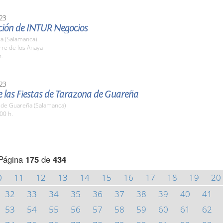
23
ción de INTUR Negocios
a (Salamanca)
rre de los Anaya
h.
23
e las Fiestas de Tarazona de Guareña
 de Guareña (Salamanca)
00 h.
Página
175
de
434
0
11
12
13
14
15
16
17
18
19
20
32
33
34
35
36
37
38
39
40
41
53
54
55
56
57
58
59
60
61
62