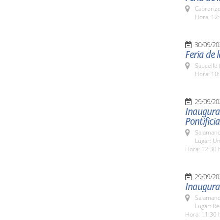
Cabreriz
Hora: 12:
30/09/20
Feria de 
Saucelle 
Hora: 10:
29/09/20
Inaugura
Pontificia
Salamanc
Lugar: Un
Hora: 12:30 
29/09/20
Inaugura
Salamanc
Lugar: Re
Hora: 11:30 