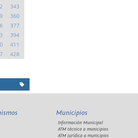
2
343
9
360
6
377
3
394
0
411
7
428
nismos
Municipios
Información Municipal
A
ATM técnica a municipios
ATM jurídica a municipios