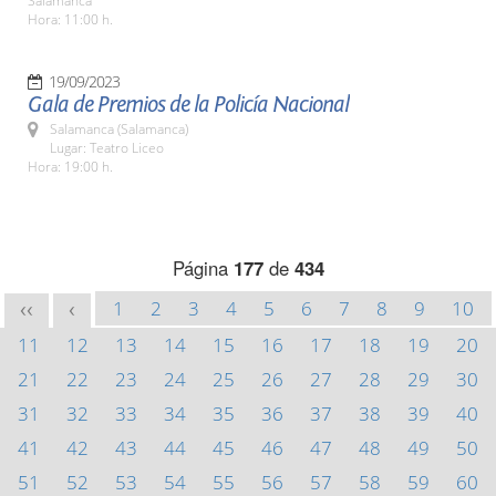
Salamanca
Hora: 11:00 h.
19/09/2023
Gala de Premios de la Policía Nacional
Salamanca (Salamanca)
Lugar: Teatro Liceo
Hora: 19:00 h.
Página
177
de
434
1
2
3
4
5
6
7
8
9
10
<<
<
11
12
13
14
15
16
17
18
19
20
21
22
23
24
25
26
27
28
29
30
31
32
33
34
35
36
37
38
39
40
41
42
43
44
45
46
47
48
49
50
51
52
53
54
55
56
57
58
59
60