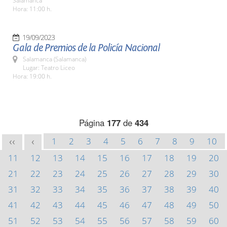
Salamanca
Hora: 11:00 h.
19/09/2023
Gala de Premios de la Policía Nacional
Salamanca (Salamanca)
Lugar: Teatro Liceo
Hora: 19:00 h.
Página
177
de
434
1
2
3
4
5
6
7
8
9
10
<<
<
11
12
13
14
15
16
17
18
19
20
21
22
23
24
25
26
27
28
29
30
31
32
33
34
35
36
37
38
39
40
41
42
43
44
45
46
47
48
49
50
51
52
53
54
55
56
57
58
59
60