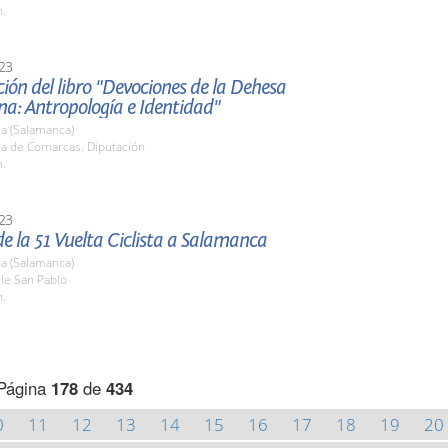
h.
23
ión del libro "Devociones de la Dehesa
a: Antropología e Identidad"
a (Salamanca)
la de Comarcas. Diputación
h.
23
e la 51 Vuelta Ciclista a Salamanca
a (Salamanca)
lle San Pablo
h.
Página
178
de
434
0
11
12
13
14
15
16
17
18
19
20