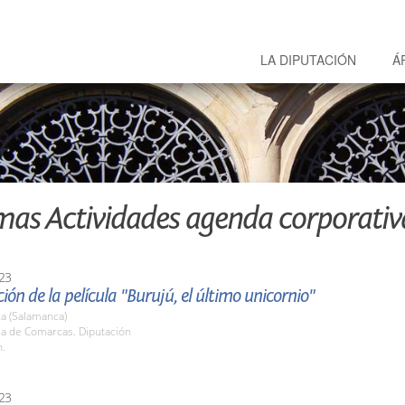
LA DIPUTACIÓN
Á
mas Actividades agenda corporativ
23
ión de la película "Burujú, el último unicornio"
a (Salamanca)
la de Comarcas. Diputación
h.
23