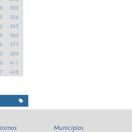
8
309
5
326
2
343
9
360
6
377
3
394
0
411
7
428
nismos
Municipios