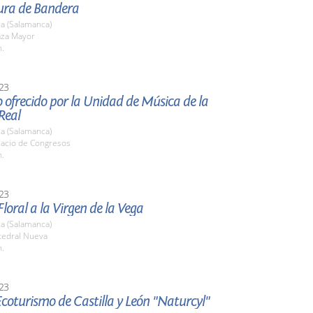
Jura de Bandera
a (Salamanca)
aza Mayor
h.
23
 ofrecido por la Unidad de Música de la
Real
a (Salamanca)
lacio de Congresos
h.
23
loral a la Virgen de la Vega
a (Salamanca)
tedral Nueva
h.
23
Ecoturismo de Castilla y León "Naturcyl"