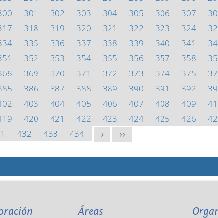
300
301
302
303
304
305
306
307
30
317
318
319
320
321
322
323
324
32
334
335
336
337
338
339
340
341
34
351
352
353
354
355
356
357
358
35
368
369
370
371
372
373
374
375
37
385
386
387
388
389
390
391
392
39
402
403
404
405
406
407
408
409
41
419
420
421
422
423
424
425
426
42
31
432
433
434
>
>>
oración
Áreas
Orga