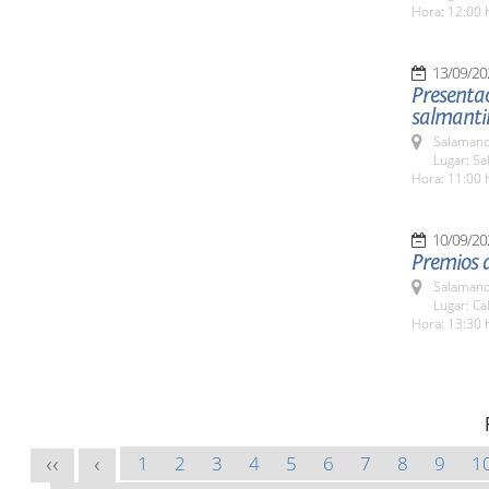
Hora: 12:00 
13/09/20
Presentac
salmantin
Salamanc
Lugar: Sa
Hora: 11:00 
10/09/20
Premios d
Salamanc
Lugar: Ca
Hora: 13:30 
1
2
3
4
5
6
7
8
9
1
<<
<