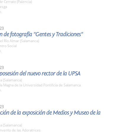
e Cerrato (Palencia)
uesga
h.
23
n de fotografía "Gentes y Tradiciones"
el Río Almar (Salamanca)
ntro Social
h.
23
osesión del nuevo rector de la UPSA
a (Salamanca)
la Magna de la Universidad Pontificia de Salamanca
h.
23
ión de la exposición de Medios y Museo de la
a (Salamanca)
nvento de las Adoratrices