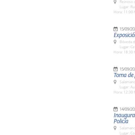
Reinoso d
Lugar: R
Hora: 11:00 
15/09/20
Exposició
Bóveda d
Lugar: Ce
Hora: 18:30 
15/09/20
Toma de p
Salamanc
Lugar: Au
Hora: 12:30 
14/09/20
Inaugurac
Policía
Salamanc
Lugar: Co