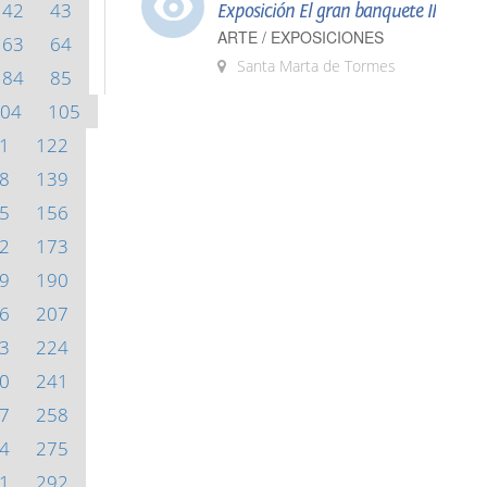
42
43
Exposición El gran banquete II
ARTE / EXPOSICIONES
63
64
Santa Marta de Tormes
84
85
04
105
1
122
8
139
5
156
2
173
9
190
6
207
3
224
0
241
7
258
4
275
1
292