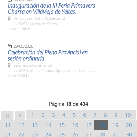
Inauguración de la III Feria Primavera
Charra en Villavieja de Yeltes.
Villavieja de Yeltes (Salamanca)
LUGAR Villavieja de Yeltes
Hora: 11:00 h.
29/05/2026
Celebración del Pleno Provincial en
sesión ordinaria.
Salamanca (Salamanca)
LUGAR Salón de Plenos. Diputación de Salamanca
Hora: 9:30 H.
Página
18
de
434
1
2
3
4
5
6
7
8
9
10
<<
<
11
12
13
14
15
16
17
18
19
20
21
22
23
24
25
26
27
28
29
30