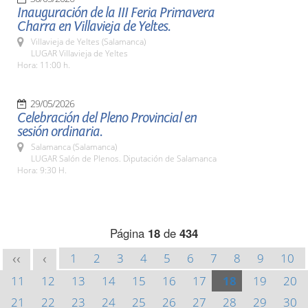
Inauguración de la III Feria Primavera
Charra en Villavieja de Yeltes.
Villavieja de Yeltes (Salamanca)
LUGAR Villavieja de Yeltes
Hora: 11:00 h.
29/05/2026
Celebración del Pleno Provincial en
sesión ordinaria.
Salamanca (Salamanca)
LUGAR Salón de Plenos. Diputación de Salamanca
Hora: 9:30 H.
Página
18
de
434
1
2
3
4
5
6
7
8
9
10
<<
<
11
12
13
14
15
16
17
18
19
20
21
22
23
24
25
26
27
28
29
30