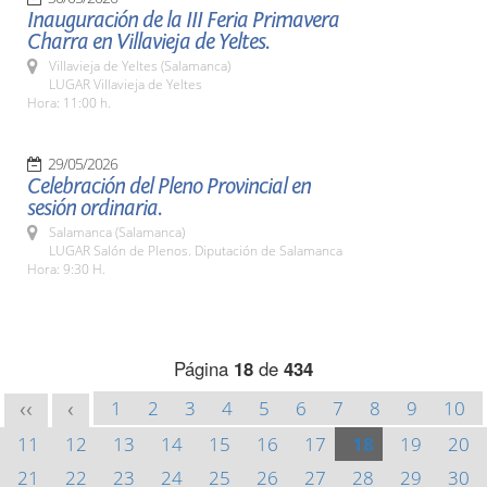
Inauguración de la III Feria Primavera
Charra en Villavieja de Yeltes.
Villavieja de Yeltes (Salamanca)
LUGAR Villavieja de Yeltes
Hora: 11:00 h.
29/05/2026
Celebración del Pleno Provincial en
sesión ordinaria.
Salamanca (Salamanca)
LUGAR Salón de Plenos. Diputación de Salamanca
Hora: 9:30 H.
Página
18
de
434
1
2
3
4
5
6
7
8
9
10
<<
<
11
12
13
14
15
16
17
18
19
20
21
22
23
24
25
26
27
28
29
30