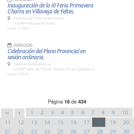
Inauguración de la III Feria Primavera
Charra en Villavieja de Yeltes.
Villavieja de Yeltes (Salamanca)
LUGAR Villavieja de Yeltes
Hora: 11:00 h.
29/05/2026
Celebración del Pleno Provincial en
sesión ordinaria.
Salamanca (Salamanca)
LUGAR Salón de Plenos. Diputación de Salamanca
Hora: 9:30 H.
Página
18
de
434
1
2
3
4
5
6
7
8
9
10
<<
<
11
12
13
14
15
16
17
18
19
20
21
22
23
24
25
26
27
28
29
30