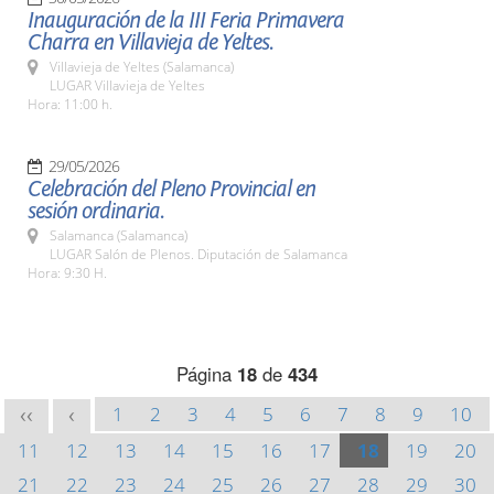
Inauguración de la III Feria Primavera
Charra en Villavieja de Yeltes.
Villavieja de Yeltes (Salamanca)
LUGAR Villavieja de Yeltes
Hora: 11:00 h.
29/05/2026
Celebración del Pleno Provincial en
sesión ordinaria.
Salamanca (Salamanca)
LUGAR Salón de Plenos. Diputación de Salamanca
Hora: 9:30 H.
Página
18
de
434
1
2
3
4
5
6
7
8
9
10
<<
<
11
12
13
14
15
16
17
18
19
20
21
22
23
24
25
26
27
28
29
30