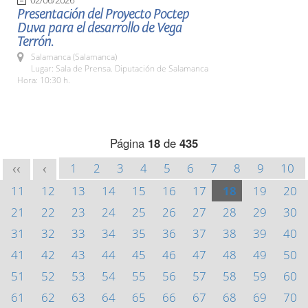
Presentación del Proyecto Poctep
Duva para el desarrollo de Vega
Terrón.
Salamanca (Salamanca)
Lugar: Sala de Prensa. Diputación de Salamanca
Hora: 10:30 h.
Página
18
de
435
1
2
3
4
5
6
7
8
9
10
<<
<
11
12
13
14
15
16
17
18
19
20
21
22
23
24
25
26
27
28
29
30
31
32
33
34
35
36
37
38
39
40
41
42
43
44
45
46
47
48
49
50
51
52
53
54
55
56
57
58
59
60
61
62
63
64
65
66
67
68
69
70