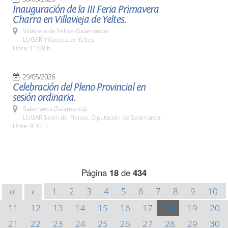
Inauguración de la III Feria Primavera
Charra en Villavieja de Yeltes.
Villavieja de Yeltes (Salamanca)
LUGAR Villavieja de Yeltes
Hora: 11:00 h.
29/05/2026
Celebración del Pleno Provincial en
sesión ordinaria.
Salamanca (Salamanca)
LUGAR Salón de Plenos. Diputación de Salamanca
Hora: 9:30 H.
Página
18
de
434
1
2
3
4
5
6
7
8
9
10
<<
<
11
12
13
14
15
16
17
18
19
20
21
22
23
24
25
26
27
28
29
30