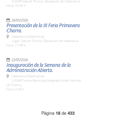
LUGAR Sala de Prensa. Diputación de Salamanca
Hora: 10:30 h.
26/05/2026
Presentación de la III Feria Primavera
Charra.
Salamanca (Salamanca)
Lugar: Sala de Prensa. Diputación de Salamanca
Hora: 11:00 h.
22/05/2026
Inauguración de la Semana de la
Administración Abierta.
Salamanca (Salamanca)
LUGAR Centro Municipal Integrado Julián Sánchez
¿El Charro¿
Hora: 9:30 h
Página
18
de
433