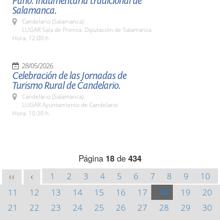
Paño. Indumentaria tradicional de
Salamanca.
Candelario (Salamanca)
LUGAR Sala de Prensa. Diputación de Salamanca
Hora: 12:00 h.
28/05/2026
Celebración de las Jornadas de
Turismo Rural de Candelario.
Candelario (Salamanca)
LUGAR Ayuntamiento de Candelario
Hora: 10:30 h.
Página
18
de
434
1
2
3
4
5
6
7
8
9
10
<<
<
11
12
13
14
15
16
17
18
19
20
21
22
23
24
25
26
27
28
29
30