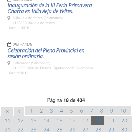
Inauguración de la III Feria Primavera
Charra en Villavieja de Yeltes.
Villavieja de Yeltes (Salamanca)
LUGAR Villavieja de Yeltes
Hora: 11:00 h.
29/05/2026
Celebración del Pleno Provincial en
sesión ordinaria.
Salamanca (Salamanca)
LUGAR Salón de Plenos. Diputación de Salamanca
Hora: 9:30 H.
Página
18
de
434
1
2
3
4
5
6
7
8
9
10
<<
<
11
12
13
14
15
16
17
18
19
20
21
22
23
24
25
26
27
28
29
30