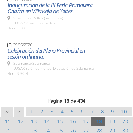
Inauguración de la III Feria Primavera
Charra en Villavieja de Yeltes.
Villavieja de Yeltes (Salamanca)
LUGAR Villavieja de Yeltes
Hora: 11:00 h.
29/05/2026
Celebración del Pleno Provincial en
sesión ordinaria.
Salamanca (Salamanca)
LUGAR Salón de Plenos. Diputación de Salamanca
Hora: 9:30 H.
Página
18
de
434
1
2
3
4
5
6
7
8
9
10
<<
<
11
12
13
14
15
16
17
18
19
20
21
22
23
24
25
26
27
28
29
30