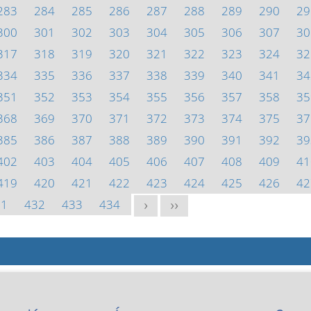
283
284
285
286
287
288
289
290
29
300
301
302
303
304
305
306
307
30
317
318
319
320
321
322
323
324
32
334
335
336
337
338
339
340
341
34
351
352
353
354
355
356
357
358
35
368
369
370
371
372
373
374
375
37
385
386
387
388
389
390
391
392
39
402
403
404
405
406
407
408
409
41
419
420
421
422
423
424
425
426
42
31
432
433
434
>
>>