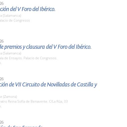
26
ión del V Foro del Ibérico.
a (Salamanca)
lacio de Congresos
26
e premios y clausura del V Foro del Ibérico.
a (Salamanca)
la de Ensayos. Palacio de Congresos.
h.
26
ión de VII Circuito de Novilladas de Castilla y
e (Zamora)
atro Reina Sofía de Benavente. C/La Rúa, 33
h.
26