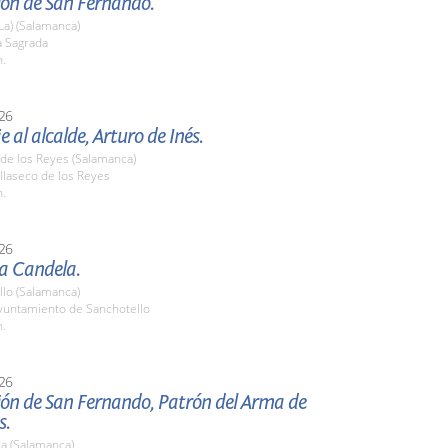
ión de San Fernando.
La) (Salamanca)
 Sagrada
h.
26
al alcalde, Arturo de Inés.
 de los Reyes (Salamanca)
llaseco de los Reyes
h.
26
La Candela.
llo (Salamanca)
untamiento de Sanchotello
h.
26
ión de San Fernando, Patrón del Arma de
s.
a (Salamanca)