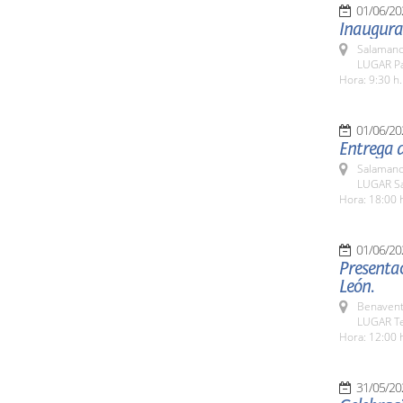
01/06/20
Inaugurac
Salamanc
LUGAR Pa
Hora: 9:30 h.
01/06/20
Entrega d
Salamanc
LUGAR Sa
Hora: 18:00 
01/06/20
Presentac
León.
Benavent
LUGAR Te
Hora: 12:00 
31/05/20