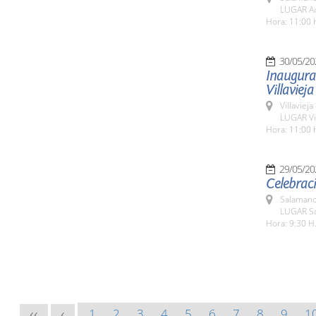
LUGAR Ac
Hora: 11:00 
30/05/20
Inaugurac
Villavieja
Villaviej
LUGAR Vil
Hora: 11:00 
29/05/20
Celebraci
Salamanc
LUGAR Sa
Hora: 9:30 H
1
2
3
4
5
6
7
8
9
1
<<
<