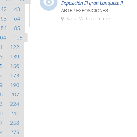
Exposición El gran banquete II
42
43
ARTE / EXPOSICIONES
63
64
Santa Marta de Tormes
84
85
04
105
1
122
8
139
5
156
2
173
9
190
6
207
3
224
0
241
7
258
4
275