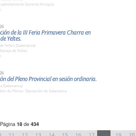
uartelamiento General Arroquia
h.
26
ión de la III Feria Primavera Charra en
 de Yeltes.
a de Yeltes (Salamanca)
lavieja de Yeltes
h.
26
ón del Pleno Provincial en sesión ordinaria.
a (Salamanca)
lón de Plenos. Diputación de Salamanca
.
Página
18
de
434
0
11
12
13
14
15
16
17
18
19
20