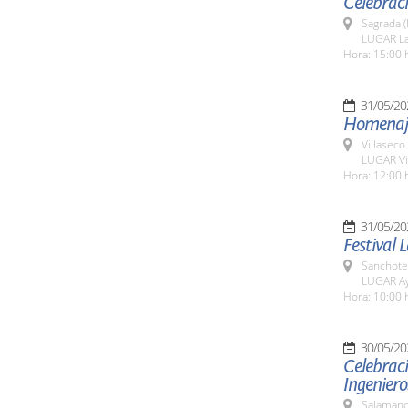
Celebrac
Sagrada (
LUGAR La
Hora: 15:00 
31/05/20
Homenaje 
Villaseco
LUGAR Vi
Hora: 12:00 
31/05/20
Festival 
Sanchote
LUGAR Ay
Hora: 10:00 
30/05/20
Celebrac
Ingeniero
Salamanc