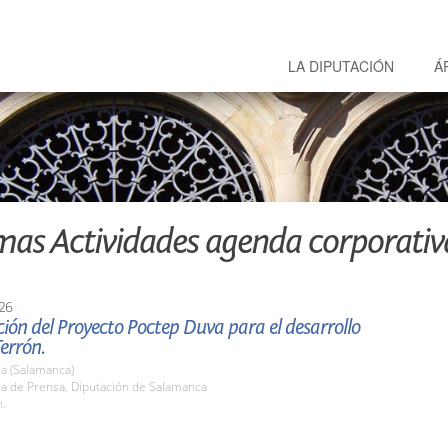
LA DIPUTACIÓN
Á
mas Actividades agenda corporativ
26
ión del Proyecto Poctep Duva para el desarrollo
errón.
a (Salamanca)
la de Prensa. Diputación de Salamanca
h.