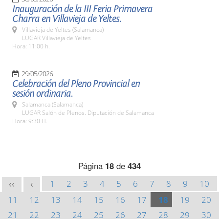
Inauguración de la III Feria Primavera
Charra en Villavieja de Yeltes.
Villavieja de Yeltes (Salamanca)
LUGAR Villavieja de Yeltes
Hora: 11:00 h.
29/05/2026
Celebración del Pleno Provincial en
sesión ordinaria.
Salamanca (Salamanca)
LUGAR Salón de Plenos. Diputación de Salamanca
Hora: 9:30 H.
Página
18
de
434
1
2
3
4
5
6
7
8
9
10
<<
<
11
12
13
14
15
16
17
18
19
20
21
22
23
24
25
26
27
28
29
30