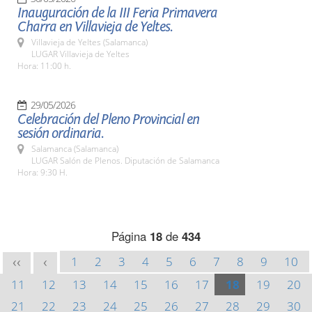
Inauguración de la III Feria Primavera
Charra en Villavieja de Yeltes.
Villavieja de Yeltes (Salamanca)
LUGAR Villavieja de Yeltes
Hora: 11:00 h.
29/05/2026
Celebración del Pleno Provincial en
sesión ordinaria.
Salamanca (Salamanca)
LUGAR Salón de Plenos. Diputación de Salamanca
Hora: 9:30 H.
Página
18
de
434
1
2
3
4
5
6
7
8
9
10
<<
<
11
12
13
14
15
16
17
18
19
20
21
22
23
24
25
26
27
28
29
30