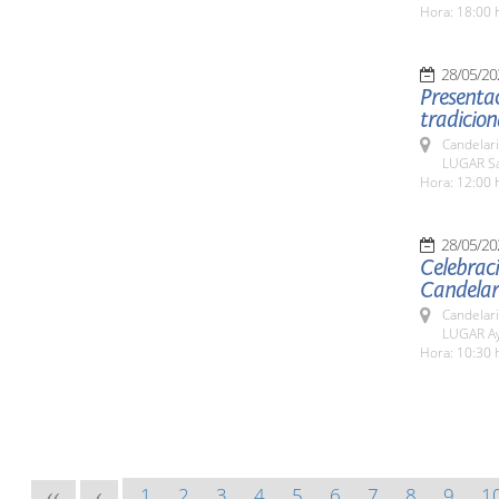
Hora: 18:00 
28/05/20
Presentac
tradicio
Candelar
LUGAR Sa
Hora: 12:00 
28/05/20
Celebraci
Candelar
Candelar
LUGAR Ay
Hora: 10:30 
1
2
3
4
5
6
7
8
9
1
<<
<