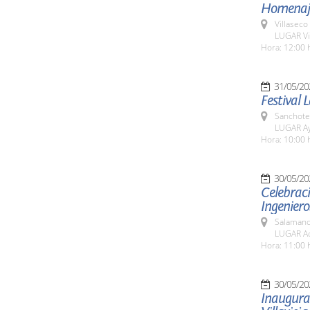
Homenaje 
Villaseco
LUGAR Vi
Hora: 12:00 
31/05/20
Festival 
Sanchote
LUGAR Ay
Hora: 10:00 
30/05/20
Celebrac
Ingeniero
Salamanc
LUGAR Ac
Hora: 11:00 
30/05/20
Inaugurac