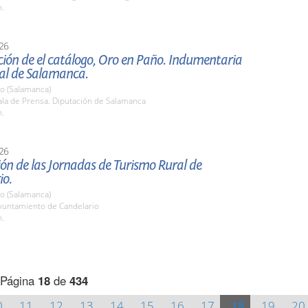
h.
26
ión de el catálogo, Oro en Paño. Indumentaria
nal de Salamanca.
io (Salamanca)
la de Prensa. Diputación de Salamanca
h.
26
ón de las Jornadas de Turismo Rural de
io.
io (Salamanca)
untamiento de Candelario
h.
Página
18
de
434
0
11
12
13
14
15
16
17
18
19
20