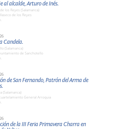
al alcalde, Arturo de Inés.
 de los Reyes (Salamanca)
llaseco de los Reyes
h.
26
La Candela.
llo (Salamanca)
untamiento de Sanchotello
h.
26
ión de San Fernando, Patrón del Arma de
s.
a (Salamanca)
uartelamiento General Arroquia
h.
26
ión de la III Feria Primavera Charra en