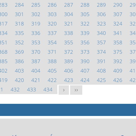
283
284
285
286
287
288
289
290
29
300
301
302
303
304
305
306
307
30
317
318
319
320
321
322
323
324
32
334
335
336
337
338
339
340
341
34
351
352
353
354
355
356
357
358
35
368
369
370
371
372
373
374
375
37
385
386
387
388
389
390
391
392
39
402
403
404
405
406
407
408
409
41
419
420
421
422
423
424
425
426
42
31
432
433
434
>
>>