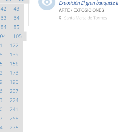
Exposición El gran banquete II
42
43
ARTE / EXPOSICIONES
63
64
Santa Marta de Tormes
84
85
04
105
1
122
8
139
5
156
2
173
9
190
6
207
3
224
0
241
7
258
4
275