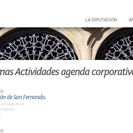
LA DIPUTACIÓN
Á
mas Actividades agenda corporativ
26
ión de San Fernando.
La) (Salamanca)
 Sagrada
h.
26