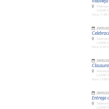
Villavieja
Villaviej
LUGAR Vil
Hora: 11:00 
29/05/20
Celebraci
Salamanc
LUGAR Sa
Hora: 9:30 H
29/05/20
Clausura 
Aldeateja
LUGAR CR
Hora: 13:00 
28/05/20
Entrega d
Salamanc
LUGAR Pa