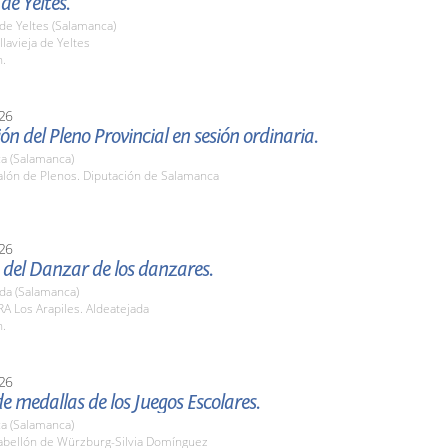
 de Yeltes.
a de Yeltes (Salamanca)
lavieja de Yeltes
h.
26
ón del Pleno Provincial en sesión ordinaria.
a (Salamanca)
lón de Plenos. Diputación de Salamanca
.
26
del Danzar de los danzares.
da (Salamanca)
A Los Arapiles. Aldeatejada
h.
26
e medallas de los Juegos Escolares.
a (Salamanca)
bellón de Würzburg-Silvia Domínguez