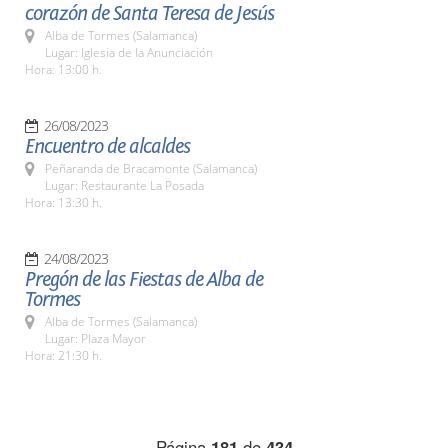
corazón de Santa Teresa de Jesús
Alba de Tormes (Salamanca)
Lugar: Iglesia de la Anunciación
Hora: 13:00 h.
26/08/2023
Encuentro de alcaldes
Peñaranda de Bracamonte (Salamanca)
Lugar: Restaurante La Posada
Hora: 13:30 h.
24/08/2023
Pregón de las Fiestas de Alba de
Tormes
Alba de Tormes (Salamanca)
Lugar: Plaza Mayor
Hora: 21:30 h.
Página
181
de
434