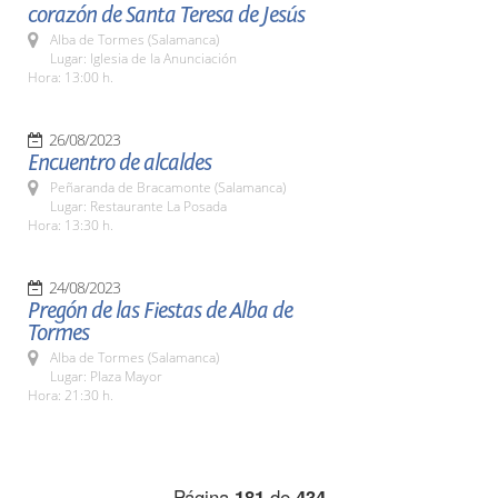
corazón de Santa Teresa de Jesús
Alba de Tormes (Salamanca)
Lugar: Iglesia de la Anunciación
Hora: 13:00 h.
26/08/2023
Encuentro de alcaldes
Peñaranda de Bracamonte (Salamanca)
Lugar: Restaurante La Posada
Hora: 13:30 h.
24/08/2023
Pregón de las Fiestas de Alba de
Tormes
Alba de Tormes (Salamanca)
Lugar: Plaza Mayor
Hora: 21:30 h.
Página
181
de
434