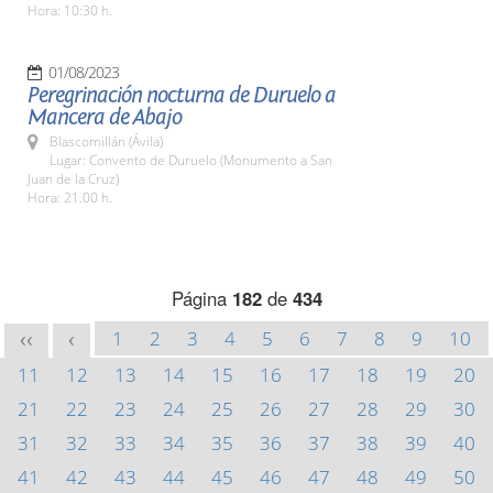
Hora: 10:30 h.
01/08/2023
Peregrinación nocturna de Duruelo a
Mancera de Abajo
Blascomillán (Ávila)
Lugar: Convento de Duruelo (Monumento a San
Juan de la Cruz)
Hora: 21.00 h.
Página
182
de
434
1
2
3
4
5
6
7
8
9
10
<<
<
11
12
13
14
15
16
17
18
19
20
21
22
23
24
25
26
27
28
29
30
31
32
33
34
35
36
37
38
39
40
41
42
43
44
45
46
47
48
49
50