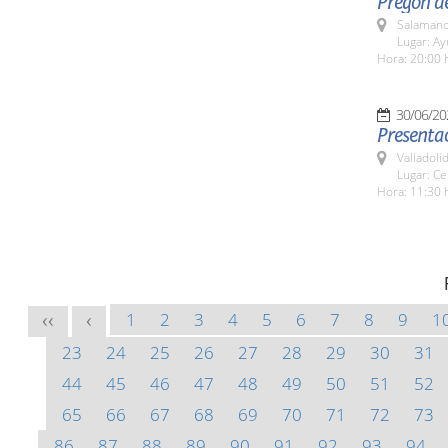
Pregón de
Salamanc
Lugar: A
Hora: 20:00 
30/06/20
Presentac
Valladolid
Lugar: Ce
Hora: 11:30 
1
2
3
4
5
6
7
8
9
1
<<
<
23
24
25
26
27
28
29
30
31
44
45
46
47
48
49
50
51
52
65
66
67
68
69
70
71
72
73
86
87
88
89
90
91
92
93
94