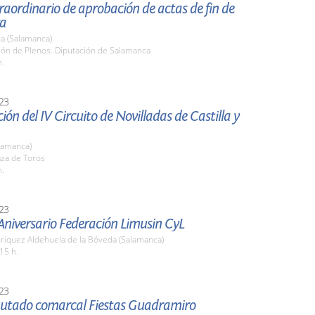
raordinario de aprobación de actas de fin de
ra
a (Salamanca)
lón de Plenos. Diputación de Salamanca
h.
23
ión del IV Circuito de Novilladas de Castilla y
lamanca)
aza de Toros
h.
23
Aniversario Federación Limusin CyL
nriquez Aldehuela de la Bóveda (Salamanca)
15 h.
23
iputado comarcal Fiestas Guadramiro