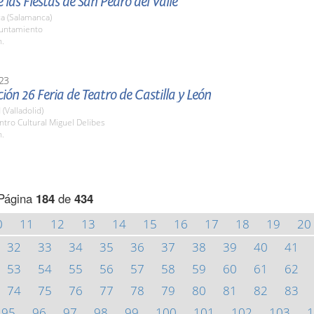
 las Fiestas de San Pedro del Valle
a (Salamanca)
yuntamiento
h.
23
ión 26 Feria de Teatro de Castilla y León
 (Valladolid)
ntro Cultural Miguel Delibes
h.
Página
184
de
434
0
11
12
13
14
15
16
17
18
19
20
32
33
34
35
36
37
38
39
40
41
53
54
55
56
57
58
59
60
61
62
74
75
76
77
78
79
80
81
82
83
95
96
97
98
99
100
101
102
103
1