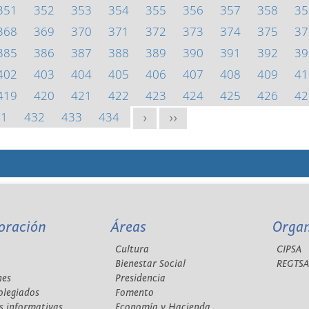
351
352
353
354
355
356
357
358
35
368
369
370
371
372
373
374
375
37
385
386
387
388
389
390
391
392
39
402
403
404
405
406
407
408
409
41
419
420
421
422
423
424
425
426
42
31
432
433
434
>
>>
oración
Áreas
Orga
Cultura
CIPSA
Bienestar Social
REGTS
nes
Presidencia
olegiados
Fomento
s informativas
Economía y Hacienda