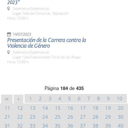
2023"
Salamanca (Salamanca)
Lugar: Sala de Comarcas. Diputación
Hora: 12:00 h.
14/07/2023
Presentación de la Carrera contra la
Violencia de Género
Salamanca (Salamanca)
Lugar: Sala Exposiciones Torre de los Anaya
Hora: 12:00 h.
Página
184
de
435
1
2
3
4
5
6
7
8
9
10
<<
<
11
12
13
14
15
16
17
18
19
20
21
22
23
24
25
26
27
28
29
30
31
32
33
34
35
36
37
38
39
40