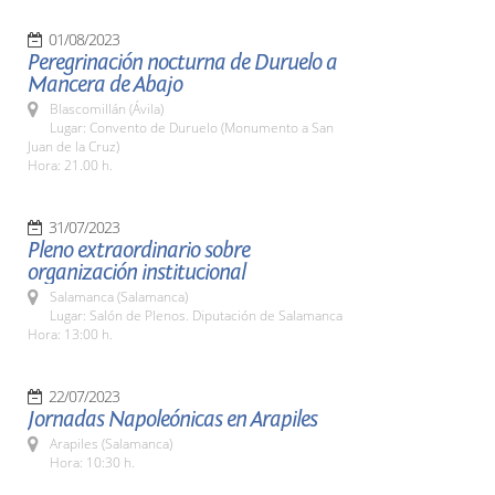
01/08/2023
Peregrinación nocturna de Duruelo a
Mancera de Abajo
Blascomillán (Ávila)
Lugar: Convento de Duruelo (Monumento a San
Juan de la Cruz)
Hora: 21.00 h.
31/07/2023
Pleno extraordinario sobre
organización institucional
Salamanca (Salamanca)
Lugar: Salón de Plenos. Diputación de Salamanca
Hora: 13:00 h.
22/07/2023
Jornadas Napoleónicas en Arapiles
Arapiles (Salamanca)
Hora: 10:30 h.