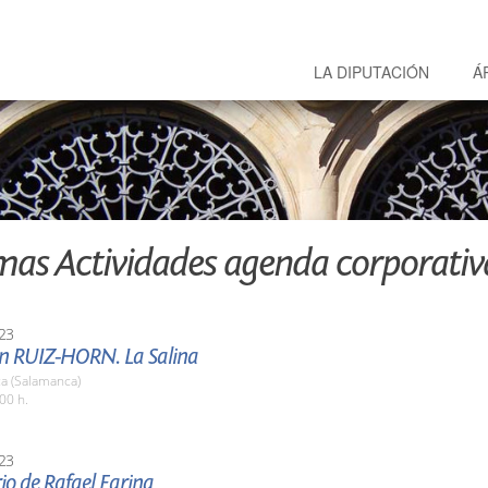
LA DIPUTACIÓN
Á
mas Actividades agenda corporativ
23
ón RUIZ-HORN. La Salina
a (Salamanca)
00 h.
23
o de Rafael Farina