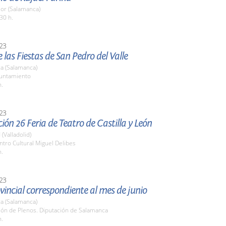
or (Salamanca)
30 h.
23
 las Fiestas de San Pedro del Valle
a (Salamanca)
yuntamiento
h.
23
ión 26 Feria de Teatro de Castilla y León
 (Valladolid)
ntro Cultural Miguel Delibes
h.
23
vincial correspondiente al mes de junio
a (Salamanca)
lón de Plenos. Diputación de Salamanca
h.