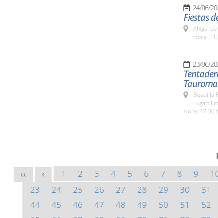
24/06/20
Fiestas d
Ahigal de
Hora: 11:
23/06/20
Tentadero
Tauroma
Boadilla 
Lugar: F
Hora: 17:30 
1
2
3
4
5
6
7
8
9
1
<<
<
23
24
25
26
27
28
29
30
31
44
45
46
47
48
49
50
51
52