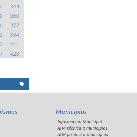
2
343
9
360
6
377
3
394
0
411
7
428
nismos
Municipios
Información Municipal
A
ATM técnica a municipios
ATM jurídica a municipios