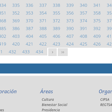
334
335
336
337
338
339
340
341
34
351
352
353
354
355
356
357
358
35
368
369
370
371
372
373
374
375
37
385
386
387
388
389
390
391
392
39
402
403
404
405
406
407
408
409
41
419
420
421
422
423
424
425
426
42
31
432
433
434
>
>>
oración
Áreas
Orga
Cultura
CIPSA
Bienestar Social
REGTS
nes
Presidencia