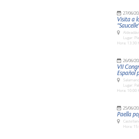
27/06/20
Visita a
"Saucelle
Aldeadávi
Lugar: Pl
Hora: 13:30 
26/06/20
VII Congr
Español 
Salamanc
Lugar: Pa
Hora: 10:00 
25/06/20
Paella po
Castellan
Hora: 15: