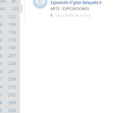
84
85
Exposición El gran banquete II
04
105
ARTE / EXPOSICIONES
Santa Marta de Tormes
1
122
8
139
5
156
2
173
9
190
6
207
3
224
0
241
7
258
4
275
1
292
8
309
5
326