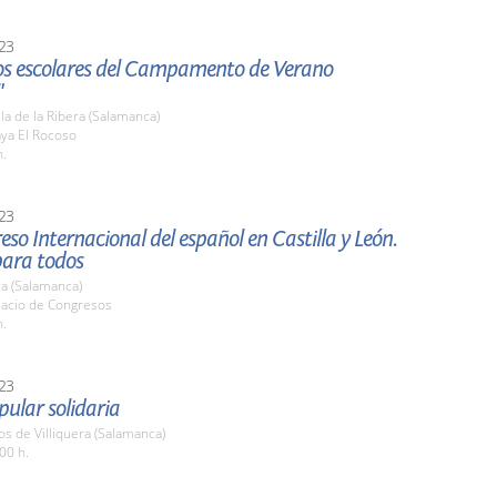
23
 los escolares del Campamento de Verano
"
la de la Ribera (Salamanca)
aya El Rocoso
h.
23
eso Internacional del español en Castilla y León.
para todos
a (Salamanca)
lacio de Congresos
h.
23
pular solidaria
os de Villiquera (Salamanca)
00 h.