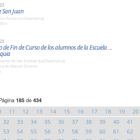
23
e San Juan
 los Aceiteros (Salamanca)
30 h.
23
 de Fin de Curso de los alumnos de la Escuela de
quia
Fuente de San Esteban (La) (Salamanca)
inca de Manuel Gimeno
h.
Página
185
de
434
0
11
12
13
14
15
16
17
18
19
20
32
33
34
35
36
37
38
39
40
41
53
54
55
56
57
58
59
60
61
62