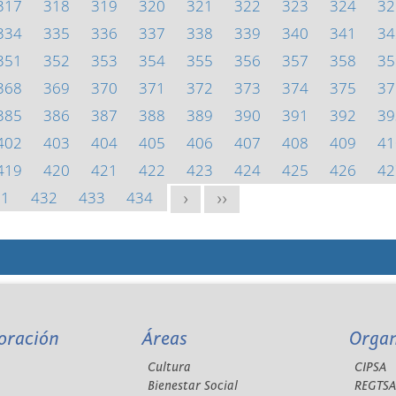
317
318
319
320
321
322
323
324
32
334
335
336
337
338
339
340
341
34
351
352
353
354
355
356
357
358
35
368
369
370
371
372
373
374
375
37
385
386
387
388
389
390
391
392
39
402
403
404
405
406
407
408
409
41
419
420
421
422
423
424
425
426
42
31
432
433
434
>
>>
oración
Áreas
Orga
Cultura
CIPSA
Bienestar Social
REGTS