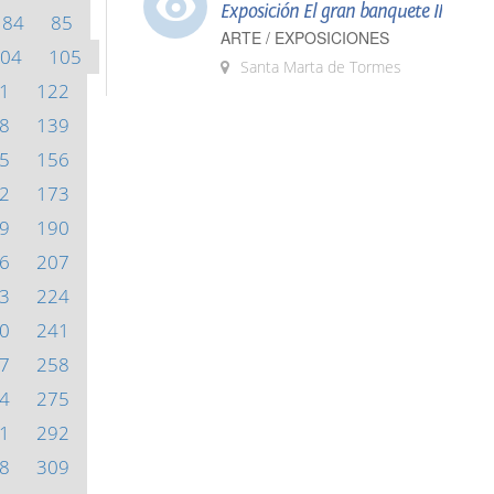
Exposición El gran banquete II
84
85
ARTE / EXPOSICIONES
04
105
Santa Marta de Tormes
1
122
8
139
5
156
2
173
9
190
6
207
3
224
0
241
7
258
4
275
1
292
8
309