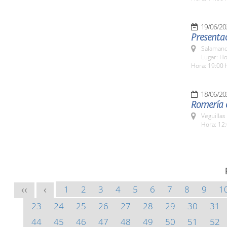
19/06/20
Presentac
Salamanc
Lugar: Ho
Hora: 19:00 
18/06/20
Romería e
Veguillas
Hora: 12:
1
2
3
4
5
6
7
8
9
1
<<
<
23
24
25
26
27
28
29
30
31
44
45
46
47
48
49
50
51
52