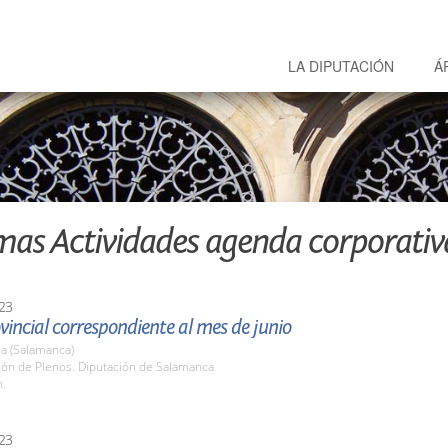
LA DIPUTACIÓN
Á
mas Actividades agenda corporativ
23
vincial correspondiente al mes de junio
a (Salamanca)
lón de Plenos. Diputación de Salamanca
h.
23