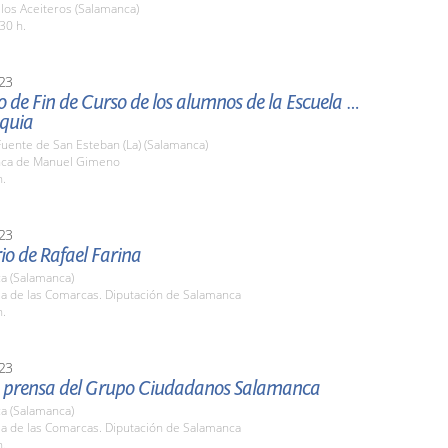
 los Aceiteros (Salamanca)
30 h.
23
 de Fin de Curso de los alumnos de la Escuela de
quia
Fuente de San Esteban (La) (Salamanca)
inca de Manuel Gimeno
h.
23
o de Rafael Farina
a (Salamanca)
la de las Comarcas. Diputación de Salamanca
h.
23
 prensa del Grupo Ciudadanos Salamanca
a (Salamanca)
la de las Comarcas. Diputación de Salamanca
h.