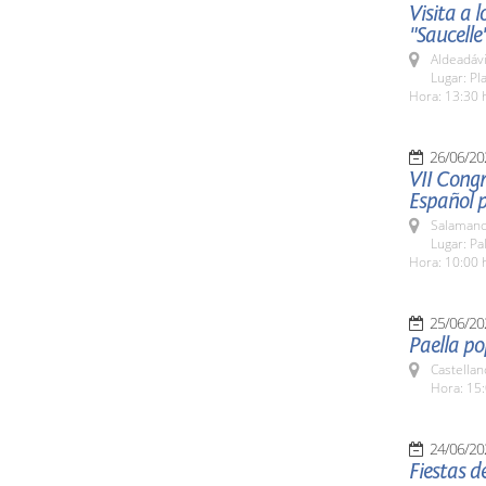
Visita a
"Saucelle
Aldeadávi
Lugar: Pl
Hora: 13:30 
26/06/20
VII Congr
Español 
Salamanc
Lugar: Pa
Hora: 10:00 
25/06/20
Paella po
Castellan
Hora: 15:
24/06/20
Fiestas d