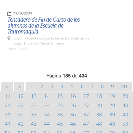
23/06/2023
Tentadero de Fin de Curso de los
alumnos de la Escuela de
Tauromaquia
Boadilla Fuente de San Esteban (La) (Salamanca)
Lugar: Finca de Manuel Gimeno
Hora: 17:30 h.
Página
185
de
434
1
2
3
4
5
6
7
8
9
10
<<
<
11
12
13
14
15
16
17
18
19
20
21
22
23
24
25
26
27
28
29
30
31
32
33
34
35
36
37
38
39
40
41
42
43
44
45
46
47
48
49
50
51
52
53
54
55
56
57
58
59
60