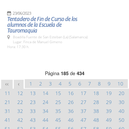
23/06/2023
Tentadero de Fin de Curso de los
alumnos de la Escuela de
Tauromaquia
Boadilla Fuente de San Esteban (La) (Salamanca)
Lugar: Finca de Manuel Gimeno
Hora: 17:30 h.
Página
185
de
434
1
2
3
4
5
6
7
8
9
10
<<
<
11
12
13
14
15
16
17
18
19
20
21
22
23
24
25
26
27
28
29
30
31
32
33
34
35
36
37
38
39
40
41
42
43
44
45
46
47
48
49
50
51
52
53
54
55
56
57
58
59
60