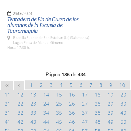
23/06/2023
Tentadero de Fin de Curso de los
alumnos de la Escuela de
Tauromaquia
Boadilla Fuente de San Esteban (La) (Salamanca)
Lugar: Finca de Manuel Gimeno
Hora: 17:30 h.
Página
185
de
434
1
2
3
4
5
6
7
8
9
10
<<
<
11
12
13
14
15
16
17
18
19
20
21
22
23
24
25
26
27
28
29
30
31
32
33
34
35
36
37
38
39
40
41
42
43
44
45
46
47
48
49
50
51
52
53
54
55
56
57
58
59
60