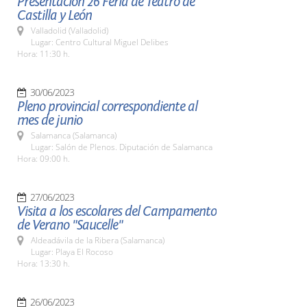
Presentación 26 Feria de Teatro de
Castilla y León
Valladolid (Valladolid)
Lugar: Centro Cultural Miguel Delibes
Hora: 11:30 h.
30/06/2023
Pleno provincial correspondiente al
mes de junio
Salamanca (Salamanca)
Lugar: Salón de Plenos. Diputación de Salamanca
Hora: 09:00 h.
27/06/2023
Visita a los escolares del Campamento
de Verano "Saucelle"
Aldeadávila de la Ribera (Salamanca)
Lugar: Playa El Rocoso
Hora: 13:30 h.
26/06/2023