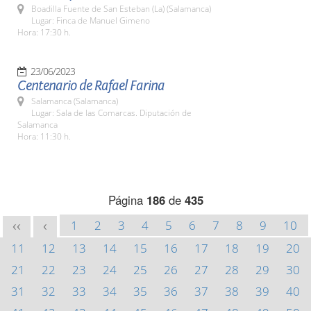
Boadilla Fuente de San Esteban (La) (Salamanca)
Lugar: Finca de Manuel Gimeno
Hora: 17:30 h.
23/06/2023
Centenario de Rafael Farina
Salamanca (Salamanca)
Lugar: Sala de las Comarcas. Diputación de
Salamanca
Hora: 11:30 h.
Página
186
de
435
1
2
3
4
5
6
7
8
9
10
<<
<
11
12
13
14
15
16
17
18
19
20
21
22
23
24
25
26
27
28
29
30
31
32
33
34
35
36
37
38
39
40