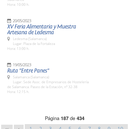
Hora: 10:00 h.
20/05/2023
XV Feria Alimentaria y Muestra
Artesana de Ledesma
Ledesma (Salamanca)
Lugar: Plaza de la Fortaleza
Hora: 13:00 h.
19/05/2023
Ruta "Entre Panes"
Salamanca (Salamanca)
Lugar: Sede Asoc. de Empresarios de Hostelería
de Salamanca. Paseo de la Estación, nº 32-38
Hora: 12:15 h.
Página
187
de
434
1
2
3
4
5
6
7
8
9
10