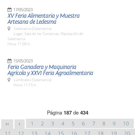
17/05/2023
XV Feria Alimentaria y Muestra
Artesana de Ledesma
Salamanca (Salamanca)
Lugar: Sala de las Comarcas. Diputación de
Salamanca
Hora: 11:00 h.
15/05/2023
Feria Ganadera y Maquinaria
Agrícola y XXVI Feria Agroalimentaria
Lumbrales (Salamanca)
Hora: 11:15 h.
Página
187
de
434
1
2
3
4
5
6
7
8
9
10
<<
<
11
12
13
14
15
16
17
18
19
20