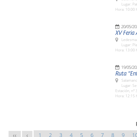
Lugar: Pa
Hora: 10:00 
20/05/20
XV Feria
Ledesma 
Lugar: Pl
Hora: 13:00 
19/05/20
Ruta "En
Salamanc
Lugar: S
Estación, nº 
Hora: 12:15 
1
2
3
4
5
6
7
8
9
1
<<
<