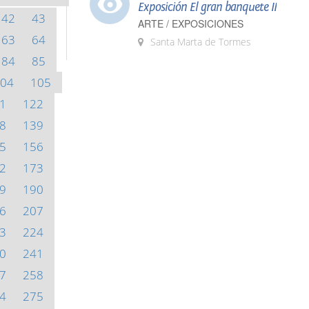
Exposición El gran banquete II
42
43
ARTE / EXPOSICIONES
63
64
Santa Marta de Tormes
84
85
04
105
1
122
8
139
5
156
2
173
9
190
6
207
3
224
0
241
7
258
4
275