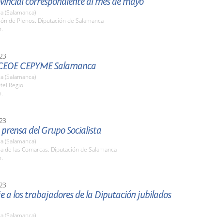
vincial correspondiente al mes de mayo
a (Salamanca)
lón de Plenos. Diputación de Salamanca
h.
23
 CEOE CEPYME Salamanca
a (Salamanca)
tel Regio
h.
23
prensa del Grupo Socialista
a (Salamanca)
la de las Comarcas. Diputación de Salamanca
h.
23
a los trabajadores de la Diputación jubilados
a (Salamanca)