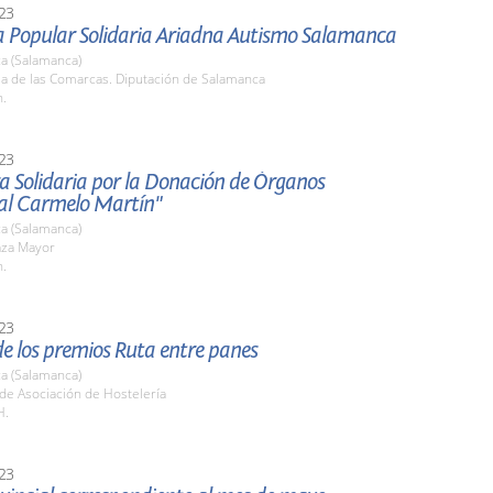
23
ra Popular Solidaria Ariadna Autismo Salamanca
a (Salamanca)
la de las Comarcas. Diputación de Salamanca
h.
23
a Solidaria por la Donación de Órganos
l Carmelo Martín"
a (Salamanca)
aza Mayor
h.
23
e los premios Ruta entre panes
a (Salamanca)
de Asociación de Hostelería
H.
23