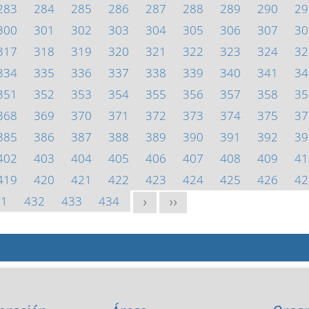
283
284
285
286
287
288
289
290
29
300
301
302
303
304
305
306
307
30
317
318
319
320
321
322
323
324
32
334
335
336
337
338
339
340
341
34
351
352
353
354
355
356
357
358
35
368
369
370
371
372
373
374
375
37
385
386
387
388
389
390
391
392
39
402
403
404
405
406
407
408
409
41
419
420
421
422
423
424
425
426
42
31
432
433
434
>
>>