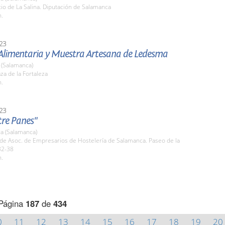
tio de La Salina. Diputación de Salamanca
h.
23
 Alimentaria y Muestra Artesana de Ledesma
(Salamanca)
aza de la Fortaleza
h.
23
tre Panes"
a (Salamanca)
ede Asoc. de Empresarios de Hostelería de Salamanca. Paseo de la
32-38
h.
Página
187
de
434
0
11
12
13
14
15
16
17
18
19
20