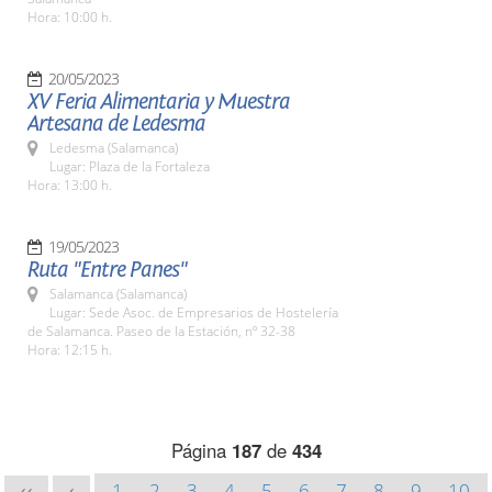
Hora: 10:00 h.
20/05/2023
XV Feria Alimentaria y Muestra
Artesana de Ledesma
Ledesma (Salamanca)
Lugar: Plaza de la Fortaleza
Hora: 13:00 h.
19/05/2023
Ruta "Entre Panes"
Salamanca (Salamanca)
Lugar: Sede Asoc. de Empresarios de Hostelería
de Salamanca. Paseo de la Estación, nº 32-38
Hora: 12:15 h.
Página
187
de
434
1
2
3
4
5
6
7
8
9
10