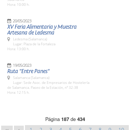
Hora: 10:00 h.
20/05/2023
XV Feria Alimentaria y Muestra
Artesana de Ledesma
Ledesma (Salamanca)
Lugar: Plaza de la Fortaleza
Hora: 13:00 h.
19/05/2023
Ruta "Entre Panes"
Salamanca (Salamanca)
Lugar: Sede Asoc. de Empresarios de Hostelería
de Salamanca. Paseo de la Estación, nº 32-38
Hora: 12:15 h.
Página
187
de
434
1
2
3
4
5
6
7
8
9
10