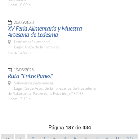
Hora: 10:00 h.
20/05/2023
XV Feria Alimentaria y Muestra
Artesana de Ledesma
Ledesma (Salamanca)
Lugar: Plaza de la Fortaleza
Hora: 13:00 h.
19/05/2023
Ruta "Entre Panes"
Salamanca (Salamanca)
Lugar: Sede Asoc. de Empresarios de Hostelería
de Salamanca. Paseo de la Estación, nº 32-38
Hora: 12:15 h.
Página
187
de
434
1
2
3
4
5
6
7
8
9
10