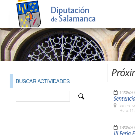
Próxi
BUSCAR ACTIVIDADES
14/05/20
Sentencia
San Felic
Hora: 11:
13/05/20
III Feria