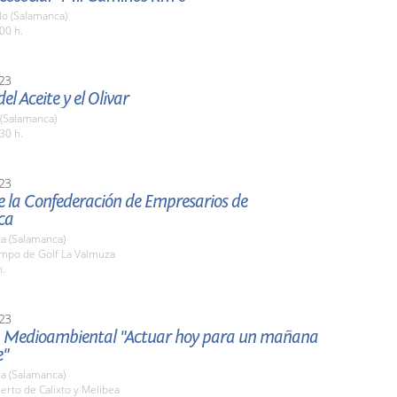
o (Salamanca)
00 h.
23
el Aceite y el Olivar
 (Salamanca)
30 h.
23
e la Confederación de Empresarios de
ca
a (Salamanca)
ampo de Golf La Valmuza
h.
23
a Medioambiental "Actuar hoy para un mañana
e"
a (Salamanca)
erto de Calixto y Melibea