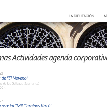
LA DIPUTACIÓN
Á
mas Actividades agenda corporativ
23
 de "El Noveno"
es de los Gallegos (Salamanca)
00 h.
23
 Ecosocial "Mil Caminos Km 0"