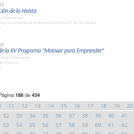
23
ión de la revista
a (Salamanca)
ntro Documental de la Memoria Histórica. Pl. de los Bandos
h.
23
de la XV Programa "Motivar para Emprender"
odrigo (Salamanca)
eatro Nuevo
h.
Página
188
de
434
0
11
12
13
14
15
16
17
18
19
20
32
33
34
35
36
37
38
39
40
41
53
54
55
56
57
58
59
60
61
62