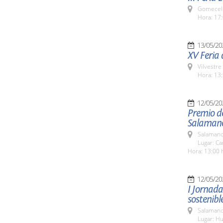
Gomecell
Hora: 17:
13/05/20
XV Feria d
Vilvestre
Hora: 13:
12/05/20
Premio d
Salaman
Salamanc
Lugar: C
Hora: 13:00 
12/05/20
I Jornad
sostenibl
Salamanc
Lugar: Hu