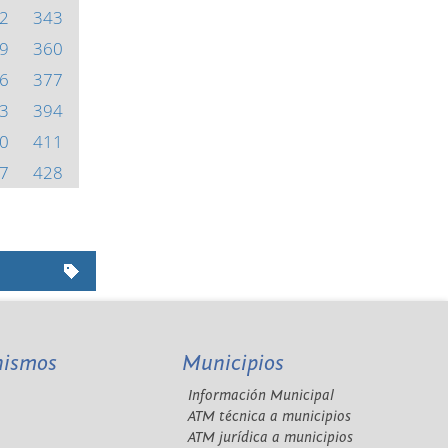
2
343
9
360
6
377
3
394
0
411
7
428
nismos
Municipios
Información Municipal
A
ATM técnica a municipios
ATM jurídica a municipios