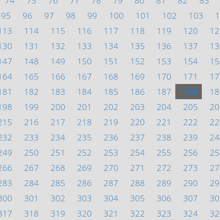
74
75
76
77
78
79
80
81
82
83
95
96
97
98
99
100
101
102
103
1
113
114
115
116
117
118
119
120
12
130
131
132
133
134
135
136
137
13
147
148
149
150
151
152
153
154
15
164
165
166
167
168
169
170
171
17
181
182
183
184
185
186
187
188
18
198
199
200
201
202
203
204
205
20
215
216
217
218
219
220
221
222
22
232
233
234
235
236
237
238
239
24
249
250
251
252
253
254
255
256
25
266
267
268
269
270
271
272
273
27
283
284
285
286
287
288
289
290
29
300
301
302
303
304
305
306
307
30
317
318
319
320
321
322
323
324
32