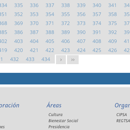
334
335
336
337
338
339
340
341
34
351
352
353
354
355
356
357
358
35
368
369
370
371
372
373
374
375
37
385
386
387
388
389
390
391
392
39
402
403
404
405
406
407
408
409
41
419
420
421
422
423
424
425
426
42
31
432
433
434
>
>>
oración
Áreas
Orga
Cultura
CIPSA
Bienestar Social
REGTS
nes
Presidencia