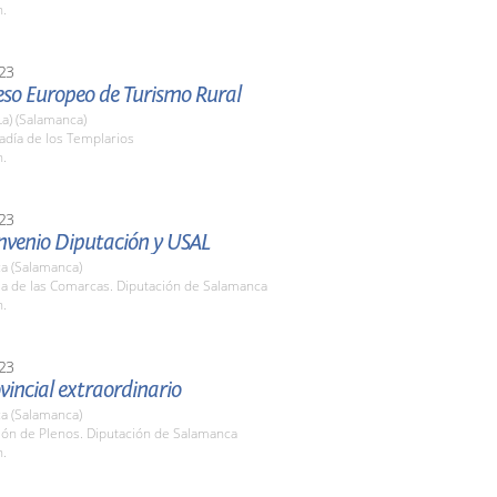
h.
23
eso Europeo de Turismo Rural
La) (Salamanca)
adía de los Templarios
h.
23
nvenio Diputación y USAL
a (Salamanca)
la de las Comarcas. Diputación de Salamanca
h.
23
vincial extraordinario
a (Salamanca)
lón de Plenos. Diputación de Salamanca
h.