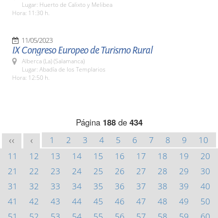
Lugar: Huerto de Calixto y Melibea
Hora: 11:30 h.
11/05/2023
IX Congreso Europeo de Turismo Rural
Alberca (La) (Salamanca)
Lugar: Abadía de los Templarios
Hora: 12:50 h.
Página
188
de
434
1
2
3
4
5
6
7
8
9
10
<<
<
11
12
13
14
15
16
17
18
19
20
21
22
23
24
25
26
27
28
29
30
31
32
33
34
35
36
37
38
39
40
41
42
43
44
45
46
47
48
49
50
51
52
53
54
55
56
57
58
59
60