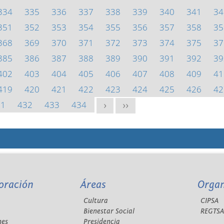
334
335
336
337
338
339
340
341
34
351
352
353
354
355
356
357
358
35
368
369
370
371
372
373
374
375
37
385
386
387
388
389
390
391
392
39
402
403
404
405
406
407
408
409
41
419
420
421
422
423
424
425
426
42
31
432
433
434
>
>>
oración
Áreas
Orga
Cultura
CIPSA
Bienestar Social
REGTS
nes
Presidencia