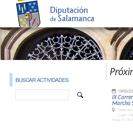
Próxi
BUSCAR ACTIVIDADES
19/05/20
IX Carrer
Marcha S
Salamanc
Lugar: S
Hora: 11:30 