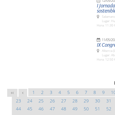
12/05/20
I Jornad
sostenibl
Salamanc
Lugar: Hu
Hora: 11:30 
11/05/20
IX Congr
Alberca (
Lugar: Ab
Hora: 12:50 
1
2
3
4
5
6
7
8
9
1
<<
<
23
24
25
26
27
28
29
30
31
44
45
46
47
48
49
50
51
52