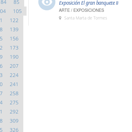
84
85
Exposición El gran banquete II
ARTE / EXPOSICIONES
04
105
Santa Marta de Tormes
1
122
8
139
5
156
2
173
9
190
6
207
3
224
0
241
7
258
4
275
1
292
8
309
5
326