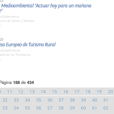
23
a Medioambiental "Actuar hoy para un mañana
e"
a (Salamanca)
erto de Calixto y Melibea
h.
23
eso Europeo de Turismo Rural
La) (Salamanca)
adía de los Templarios
h.
Página
188
de
434
0
11
12
13
14
15
16
17
18
19
20
32
33
34
35
36
37
38
39
40
41
53
54
55
56
57
58
59
60
61
62