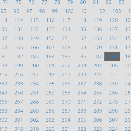
74
75
76
77
78
79
80
81
82
83
95
96
97
98
99
100
101
102
103
1
113
114
115
116
117
118
119
120
12
130
131
132
133
134
135
136
137
13
147
148
149
150
151
152
153
154
15
164
165
166
167
168
169
170
171
17
181
182
183
184
185
186
187
188
18
198
199
200
201
202
203
204
205
20
215
216
217
218
219
220
221
222
22
232
233
234
235
236
237
238
239
24
249
250
251
252
253
254
255
256
25
266
267
268
269
270
271
272
273
27
283
284
285
286
287
288
289
290
29
300
301
302
303
304
305
306
307
30
317
318
319
320
321
322
323
324
32