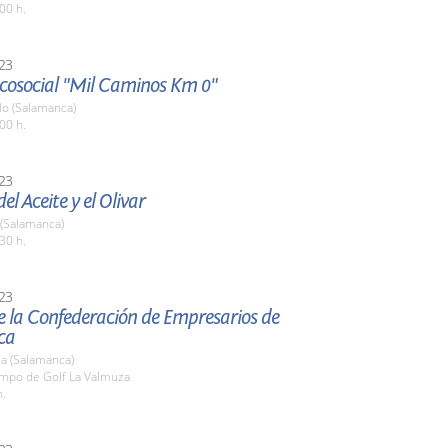
00 h.
23
 Ecosocial "Mil Caminos Km 0"
o (Salamanca)
00 h.
23
el Aceite y el Olivar
 (Salamanca)
30 h.
23
e la Confederación de Empresarios de
ca
a (Salamanca)
ampo de Golf La Valmuza
h.