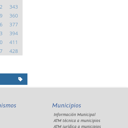
2
343
9
360
6
377
3
394
0
411
7
428
nismos
Municipios
Información Municipal
A
ATM técnica a municipios
ATM jurídica a municipios