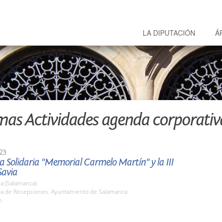
LA DIPUTACIÓN
Á
mas Actividades agenda corporativ
23
a Solidaria "Memorial Carmelo Martín" y la III
avia
a (Salamanca)
ala de Recepciones. Ayuntamiento de Salamanca
h.