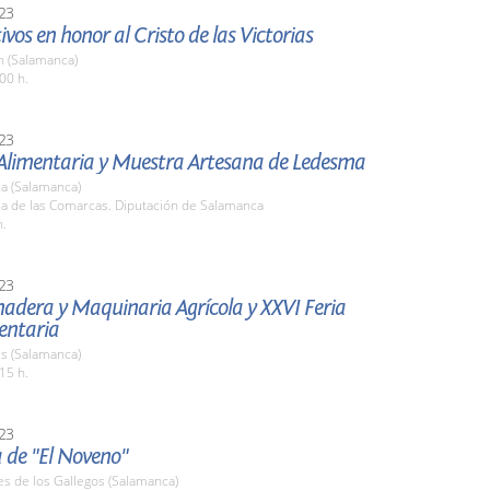
23
tivos en honor al Cristo de las Victorias
 (Salamanca)
00 h.
23
 Alimentaria y Muestra Artesana de Ledesma
a (Salamanca)
la de las Comarcas. Diputación de Salamanca
h.
23
nadera y Maquinaria Agrícola y XXVI Feria
entaria
s (Salamanca)
15 h.
23
 de "El Noveno"
es de los Gallegos (Salamanca)