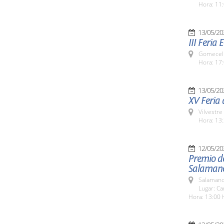
Hora: 11:
13/05/20
III Feria
Gomecell
Hora: 17:
13/05/20
XV Feria d
Vilvestre
Hora: 13:
12/05/20
Premio d
Salaman
Salamanc
Lugar: C
Hora: 13:00 