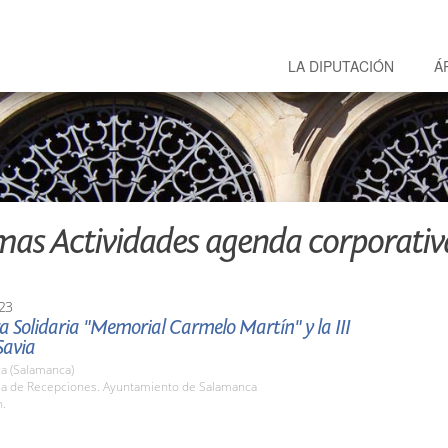
LA DIPUTACIÓN
Á
mas Actividades agenda corporativ
23
a Solidaria "Memorial Carmelo Martín" y la III
avia
a (Salamanca)
ala de Recepciones. Ayuntamiento de Salamanca
h.