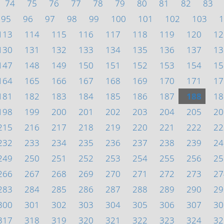
74
75
76
77
78
79
80
81
82
83
95
96
97
98
99
100
101
102
103
1
113
114
115
116
117
118
119
120
12
130
131
132
133
134
135
136
137
13
147
148
149
150
151
152
153
154
15
164
165
166
167
168
169
170
171
17
181
182
183
184
185
186
187
188
18
198
199
200
201
202
203
204
205
20
215
216
217
218
219
220
221
222
22
232
233
234
235
236
237
238
239
24
249
250
251
252
253
254
255
256
25
266
267
268
269
270
271
272
273
27
283
284
285
286
287
288
289
290
29
300
301
302
303
304
305
306
307
30
317
318
319
320
321
322
323
324
32