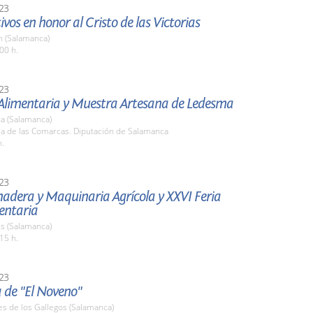
23
tivos en honor al Cristo de las Victorias
 (Salamanca)
00 h.
23
 Alimentaria y Muestra Artesana de Ledesma
a (Salamanca)
la de las Comarcas. Diputación de Salamanca
h.
23
nadera y Maquinaria Agrícola y XXVI Feria
entaria
s (Salamanca)
15 h.
23
 de "El Noveno"
es de los Gallegos (Salamanca)