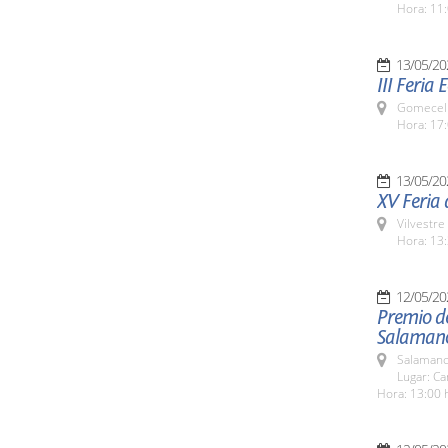
Hora: 11:
13/05/20
III Feria
Gomecell
Hora: 17:
13/05/20
XV Feria d
Vilvestre
Hora: 13:
12/05/20
Premio d
Salaman
Salamanc
Lugar: C
Hora: 13:00 