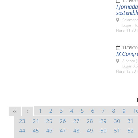
12/05/20
I Jornad
sostenibl
Salamanc
Lugar: Hu
Hora: 11:30 
11/05/20
IX Congr
Alberca (
Lugar: Ab
Hora: 12:50 
1
2
3
4
5
6
7
8
9
1
<<
<
23
24
25
26
27
28
29
30
31
44
45
46
47
48
49
50
51
52