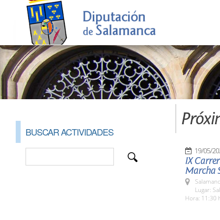
Próxi
BUSCAR ACTIVIDADES
19/05/20
IX Carrer
Marcha S
Salamanc
Lugar: S
Hora: 11:30 