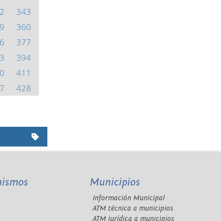
2
343
9
360
6
377
3
394
0
411
7
428
nismos
Municipios
Información Municipal
A
ATM técnica a municipios
ATM jurídica a municipios