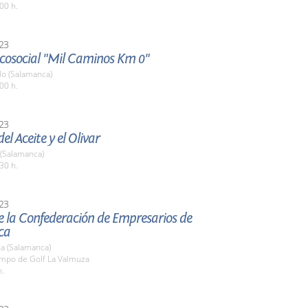
00 h.
23
 Ecosocial "Mil Caminos Km 0"
o (Salamanca)
00 h.
23
el Aceite y el Olivar
 (Salamanca)
30 h.
23
e la Confederación de Empresarios de
ca
a (Salamanca)
ampo de Golf La Valmuza
h.