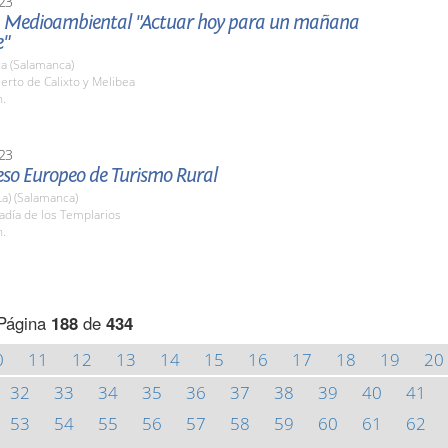
23
a Medioambiental "Actuar hoy para un mañana
e"
a (Salamanca)
erto de Calixto y Melibea
h.
23
eso Europeo de Turismo Rural
La) (Salamanca)
adía de los Templarios
h.
Página
188
de
434
0
11
12
13
14
15
16
17
18
19
20
32
33
34
35
36
37
38
39
40
41
53
54
55
56
57
58
59
60
61
62