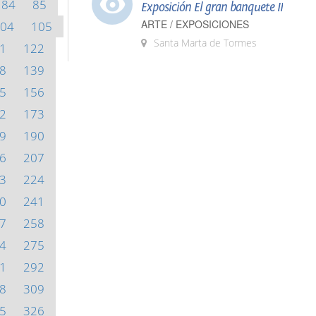
84
85
Exposición El gran banquete II
ARTE / EXPOSICIONES
04
105
Santa Marta de Tormes
1
122
8
139
5
156
2
173
9
190
6
207
3
224
0
241
7
258
4
275
1
292
8
309
5
326