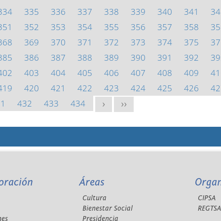
334
335
336
337
338
339
340
341
34
351
352
353
354
355
356
357
358
35
368
369
370
371
372
373
374
375
37
385
386
387
388
389
390
391
392
39
402
403
404
405
406
407
408
409
41
419
420
421
422
423
424
425
426
42
31
432
433
434
>
>>
oración
Áreas
Orga
Cultura
CIPSA
Bienestar Social
REGTS
nes
Presidencia