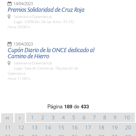
14/04/2023
Premios Solidaridad de Cruz Roja
Salamanca (Salamanca)
Lugar: CAEM (Av. De las Artes. 45-55)
Hora: 20:00 h.
13/04/2023
Cupón Diario de la ONCE dedicado al
Camino de Hierro
Salamanca (Salamanca)
Lugar: Sala de Comarcas. Diputación de
Salamanca
Hora: 11:00 h.
Página
189
de
433
1
2
3
4
5
6
7
8
9
10
<<
<
11
12
13
14
15
16
17
18
19
20