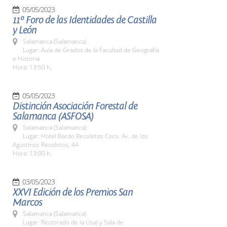
05/05/2023
11º Foro de las Identidades de Castilla
y León
Salamanca (Salamanca)
Lugar: Aula de Grados de la Facultad de Geografía
e Historia
Hora: 13:50 h.
05/05/2023
Distinción Asociación Forestal de
Salamanca (ASFOSA)
Salamanca (Salamanca)
Lugar: Hotel Bardo Recoletos Coco. Av. de los
Agustinos Recoletos, 44
Hora: 13:00 h.
03/05/2023
XXVI Edición de los Premios San
Marcos
Salamanca (Salamanca)
Lugar: Rectorado de la Usal y Sala de