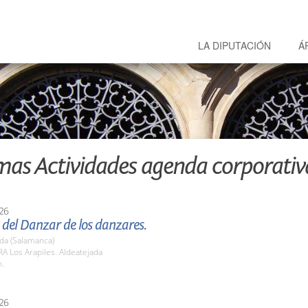
LA DIPUTACIÓN
Á
mas Actividades agenda corporativ
26
del Danzar de los danzares.
da (Salamanca)
A Los Arapiles. Aldeatejada
h.
26