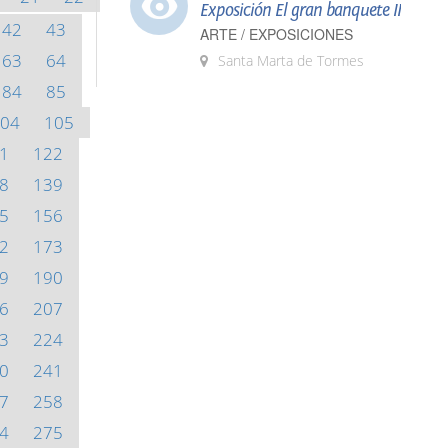
Exposición El gran banquete II
42
43
ARTE / EXPOSICIONES
63
64
Santa Marta de Tormes
84
85
04
105
1
122
8
139
5
156
2
173
9
190
6
207
3
224
0
241
7
258
4
275