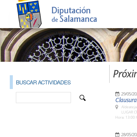
Próxi
BUSCAR ACTIVIDADES
29/05/20
Clausura 
Aldeateja
LUGAR CR
Hora: 13:00 
28/05/20