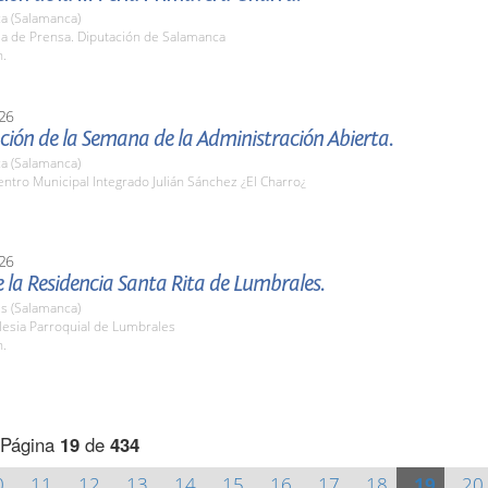
a (Salamanca)
la de Prensa. Diputación de Salamanca
h.
26
ión de la Semana de la Administración Abierta.
a (Salamanca)
tro Municipal Integrado Julián Sánchez ¿El Charro¿
26
e la Residencia Santa Rita de Lumbrales.
s (Salamanca)
lesia Parroquial de Lumbrales
h.
Página
19
de
434
0
11
12
13
14
15
16
17
18
19
20