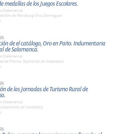
e medallas de los Juegos Escolares.
a (Salamanca)
bellón de Würzburg-Silvia Domínguez
h.
26
ión de el catálogo, Oro en Paño. Indumentaria
nal de Salamanca.
io (Salamanca)
la de Prensa. Diputación de Salamanca
h.
26
ón de las Jornadas de Turismo Rural de
io.
io (Salamanca)
untamiento de Candelario
h.
26