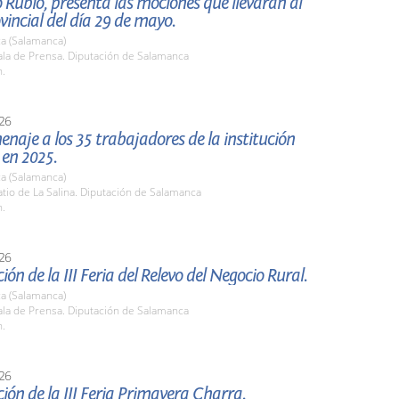
Rubio, presenta las mociones que llevarán al
vincial del día 29 de mayo.
a (Salamanca)
la de Prensa. Diputación de Salamanca
h.
26
naje a los 35 trabajadores de la institución
 en 2025.
a (Salamanca)
io de La Salina. Diputación de Salamanca
h.
26
ión de la III Feria del Relevo del Negocio Rural.
a (Salamanca)
la de Prensa. Diputación de Salamanca
h.
26
ión de la III Feria Primavera Charra.