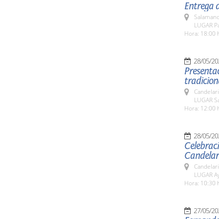
Entrega d
Salamanc
LUGAR Pa
Hora: 18:00 
28/05/20
Presentac
tradicio
Candelar
LUGAR Sa
Hora: 12:00 
28/05/20
Celebraci
Candelar
Candelar
LUGAR Ay
Hora: 10:30 
27/05/20