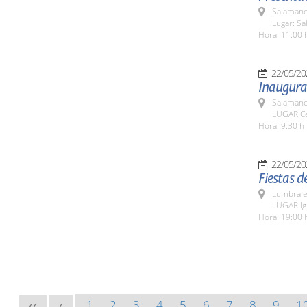
Salamanc
Lugar: Sa
Hora: 11:00 
22/05/20
Inaugurac
Salamanc
LUGAR Cen
Hora: 9:30 h
22/05/20
Fiestas d
Lumbrale
LUGAR Ig
Hora: 19:00 
1
2
3
4
5
6
7
8
9
1
<<
<