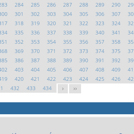
283
284
285
286
287
288
289
290
29
300
301
302
303
304
305
306
307
30
317
318
319
320
321
322
323
324
32
334
335
336
337
338
339
340
341
34
351
352
353
354
355
356
357
358
35
368
369
370
371
372
373
374
375
37
385
386
387
388
389
390
391
392
39
402
403
404
405
406
407
408
409
41
419
420
421
422
423
424
425
426
42
31
432
433
434
>
>>