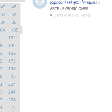
Exposición El gran banquete II
42
43
ARTE / EXPOSICIONES
63
64
Santa Marta de Tormes
84
85
04
105
1
122
8
139
5
156
2
173
9
190
6
207
3
224
0
241
7
258
4
275