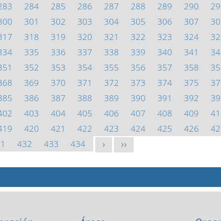
283
284
285
286
287
288
289
290
29
300
301
302
303
304
305
306
307
30
317
318
319
320
321
322
323
324
32
334
335
336
337
338
339
340
341
34
351
352
353
354
355
356
357
358
35
368
369
370
371
372
373
374
375
37
385
386
387
388
389
390
391
392
39
402
403
404
405
406
407
408
409
41
419
420
421
422
423
424
425
426
42
31
432
433
434
>
>>