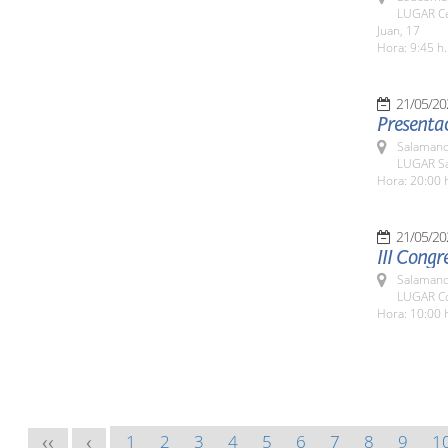
LUGAR Ce
Juan, 17
Hora: 9:45 h.
21/05/20
Presentac
Salamanc
LUGAR Sa
Hora: 20:00 
21/05/20
III Congr
Salamanc
LUGAR Co
Hora: 10:00 
1
2
3
4
5
6
7
8
9
1
<<
<