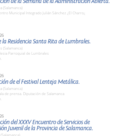
ión de la Semana de la Administración Abierta.
a (Salamanca)
tro Municipal Integrado Julián Sánchez ¿El Charro¿
26
e la Residencia Santa Rita de Lumbrales.
s (Salamanca)
lesia Parroquial de Lumbrales
h.
26
ión de el Festival Lenteja Metálica.
a (Salamanca)
la de prensa. Diputación de Salamanca
h.
26
ión del XXXV Encuentro de Servicios de
ón Juvenil de la Provincia de Salamanca.
(Salamanca)