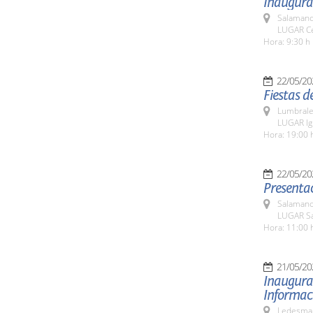
Inaugurac
Salamanc
LUGAR Cen
Hora: 9:30 h
22/05/20
Fiestas d
Lumbrale
LUGAR Ig
Hora: 19:00 
22/05/20
Presentac
Salamanc
LUGAR Sa
Hora: 11:00 
21/05/20
Inaugurac
Informaci
Ledesma 