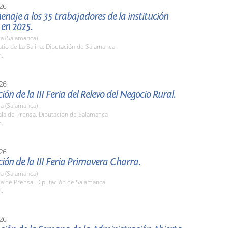
26
naje a los 35 trabajadores de la institución
 en 2025.
a (Salamanca)
io de La Salina. Diputación de Salamanca
h.
26
ión de la III Feria del Relevo del Negocio Rural.
a (Salamanca)
la de Prensa. Diputación de Salamanca
h.
26
ión de la III Feria Primavera Charra.
a (Salamanca)
la de Prensa. Diputación de Salamanca
h.
26