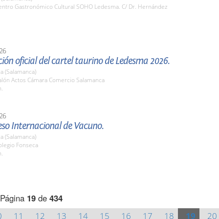
ntro Gastronómico Cultural SOHO Ledesma. C/ Dr. Hernández
26
ión oficial del cartel taurino de Ledesma 2026.
a (Salamanca)
lón Actos Cámara Comercio Salamanca
h.
26
eso Internacional de Vacuno.
a (Salamanca)
legio Fonseca
h.
Página
19
de
434
0
11
12
13
14
15
16
17
18
19
20