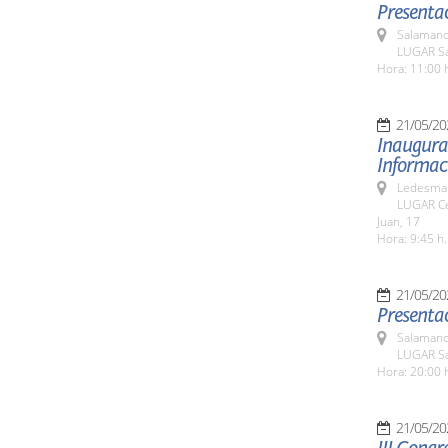
Presentac
Salamanc
LUGAR Sa
Hora: 11:00 
21/05/20
Inaugurac
Informaci
Ledesma 
LUGAR Ce
Juan, 17
Hora: 9:45 h.
21/05/20
Presentac
Salamanc
LUGAR Sa
Hora: 20:00 
21/05/20