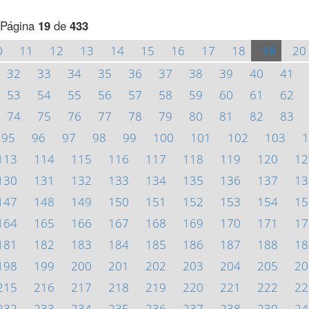
Página
19
de
433
0
11
12
13
14
15
16
17
18
19
20
32
33
34
35
36
37
38
39
40
41
53
54
55
56
57
58
59
60
61
62
74
75
76
77
78
79
80
81
82
83
95
96
97
98
99
100
101
102
103
1
113
114
115
116
117
118
119
120
12
130
131
132
133
134
135
136
137
13
147
148
149
150
151
152
153
154
15
164
165
166
167
168
169
170
171
17
181
182
183
184
185
186
187
188
18
198
199
200
201
202
203
204
205
20
215
216
217
218
219
220
221
222
22
232
233
234
235
236
237
238
239
24