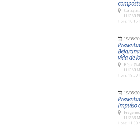
composta
Carbajosa
LUGAR Pla
Hora: 10:15 
19/05/20
Presentac
Bejarana
vida de l
Béjar (Sa
LUGAR Mu
Hora: 19:30 
19/05/20
Presentac
Impulso d
Fregeneda
LUGAR Mu
Hora: 11:30 