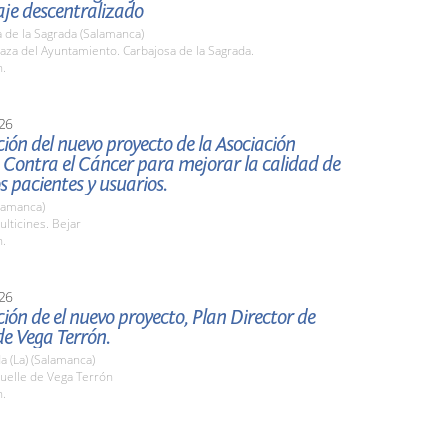
je descentralizado
 de la Sagrada (Salamanca)
za del Ayuntamiento. Carbajosa de la Sagrada.
h.
26
ión del nuevo proyecto de la Asociación
 Contra el Cáncer para mejorar la calidad de
os pacientes y usuarios.
lamanca)
lticines. Bejar
h.
26
ión de el nuevo proyecto, Plan Director de
e Vega Terrón.
 (La) (Salamanca)
elle de Vega Terrón
h.