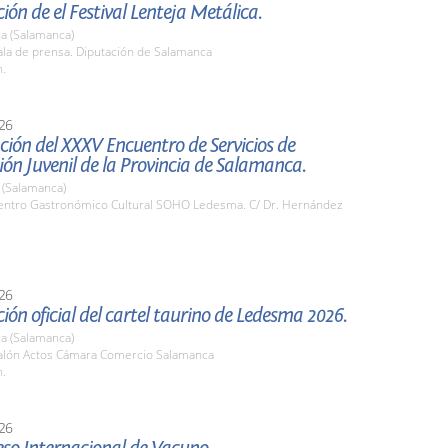
ión de el Festival Lenteja Metálica.
a (Salamanca)
la de prensa. Diputación de Salamanca
h.
26
ión del XXXV Encuentro de Servicios de
ón Juvenil de la Provincia de Salamanca.
(Salamanca)
ntro Gastronómico Cultural SOHO Ledesma. C/ Dr. Hernández
26
ión oficial del cartel taurino de Ledesma 2026.
a (Salamanca)
lón Actos Cámara Comercio Salamanca
h.
26