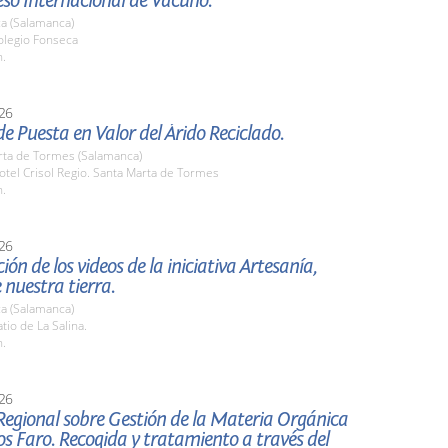
eso Internacional de Vacuno.
a (Salamanca)
legio Fonseca
h.
26
e Puesta en Valor del Árido Reciclado.
rta de Tormes (Salamanca)
tel Crisol Regio. Santa Marta de Tormes
h.
26
ión de los videos de la iniciativa Artesanía,
 nuestra tierra.
a (Salamanca)
io de La Salina.
h.
26
Regional sobre Gestión de la Materia Orgánica
s Faro. Recogida y tratamiento a través del