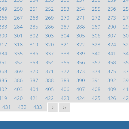
249
250
251
252
253
254
255
256
25
266
267
268
269
270
271
272
273
27
283
284
285
286
287
288
289
290
29
300
301
302
303
304
305
306
307
30
317
318
319
320
321
322
323
324
32
334
335
336
337
338
339
340
341
34
351
352
353
354
355
356
357
358
35
368
369
370
371
372
373
374
375
37
385
386
387
388
389
390
391
392
39
402
403
404
405
406
407
408
409
41
419
420
421
422
423
424
425
426
42
431
432
433
>
>>