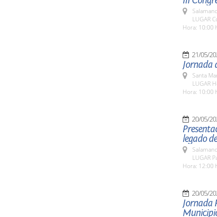
III Congr
Salamanc
LUGAR Co
Hora: 10:00 
21/05/20
Jornada d
Santa Ma
LUGAR Ho
Hora: 10:00 
20/05/20
Presentac
legado de
Salamanc
LUGAR Pat
Hora: 12:00 
20/05/20
Jornada 
Municipio