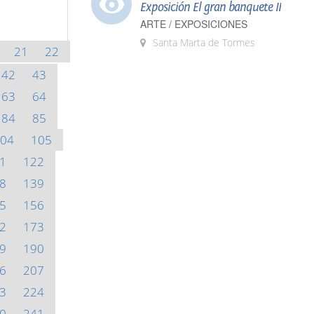
Exposición El gran banquete II
ARTE / EXPOSICIONES
Santa Marta de Tormes
21
22
42
43
63
64
84
85
04
105
1
122
8
139
5
156
2
173
9
190
6
207
3
224
0
241