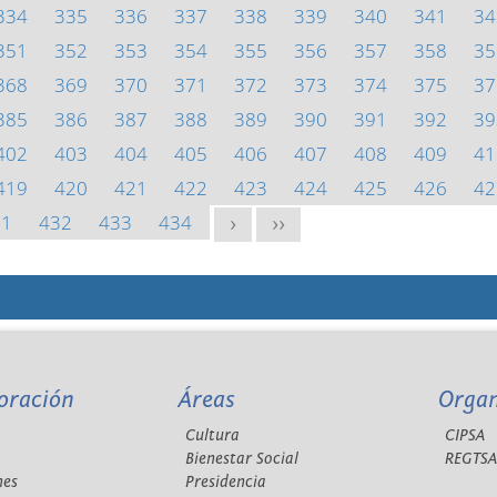
334
335
336
337
338
339
340
341
34
351
352
353
354
355
356
357
358
35
368
369
370
371
372
373
374
375
37
385
386
387
388
389
390
391
392
39
402
403
404
405
406
407
408
409
41
419
420
421
422
423
424
425
426
42
31
432
433
434
>
>>
oración
Áreas
Orga
Cultura
CIPSA
Bienestar Social
REGTS
nes
Presidencia