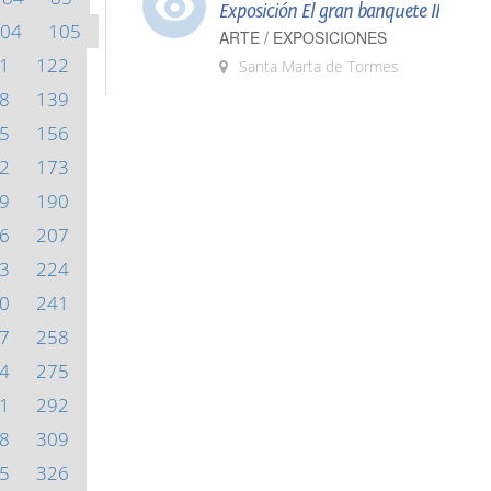
Exposición El gran banquete II
04
105
ARTE / EXPOSICIONES
1
122
Santa Marta de Tormes
8
139
5
156
2
173
9
190
6
207
3
224
0
241
7
258
4
275
1
292
8
309
5
326