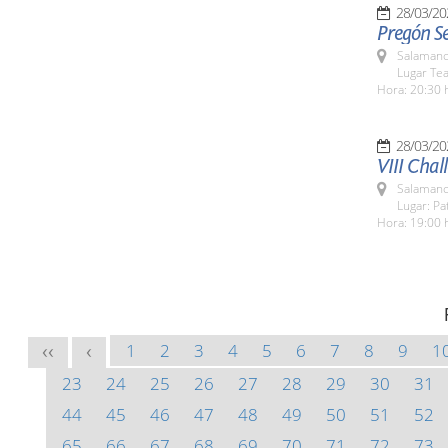
28/03/20
Pregón S
Salamanc
Lugar Tea
Hora: 20:30 
28/03/20
VIII Chal
Salamanc
Lugar: Pa
Hora: 19:00 
1
2
3
4
5
6
7
8
9
1
<<
<
23
24
25
26
27
28
29
30
31
44
45
46
47
48
49
50
51
52
65
66
67
68
69
70
71
72
73