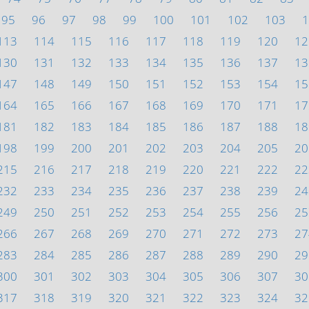
95
96
97
98
99
100
101
102
103
1
113
114
115
116
117
118
119
120
12
130
131
132
133
134
135
136
137
13
147
148
149
150
151
152
153
154
15
164
165
166
167
168
169
170
171
17
181
182
183
184
185
186
187
188
18
198
199
200
201
202
203
204
205
20
215
216
217
218
219
220
221
222
22
232
233
234
235
236
237
238
239
24
249
250
251
252
253
254
255
256
25
266
267
268
269
270
271
272
273
27
283
284
285
286
287
288
289
290
29
300
301
302
303
304
305
306
307
30
317
318
319
320
321
322
323
324
32