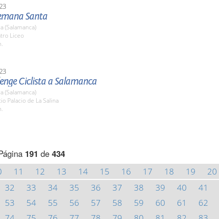
23
emana Santa
a (Salamanca)
tro Liceo
h.
23
lenge Ciclista a Salamanca
a (Salamanca)
tio Palacio de La Salina
h.
Página
191
de
434
0
11
12
13
14
15
16
17
18
19
20
32
33
34
35
36
37
38
39
40
41
53
54
55
56
57
58
59
60
61
62
74
75
76
77
78
79
80
81
82
83