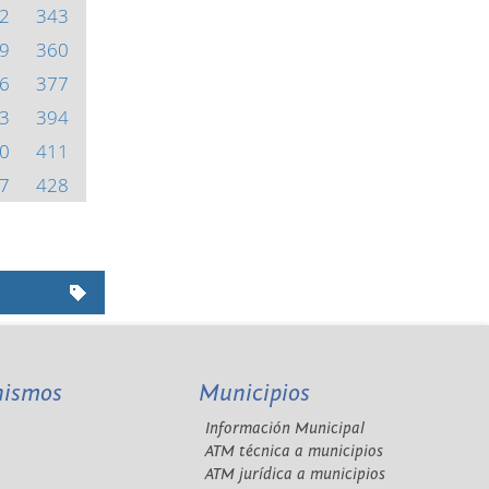
2
343
9
360
6
377
3
394
0
411
7
428
nismos
Municipios
Información Municipal
A
ATM técnica a municipios
ATM jurídica a municipios