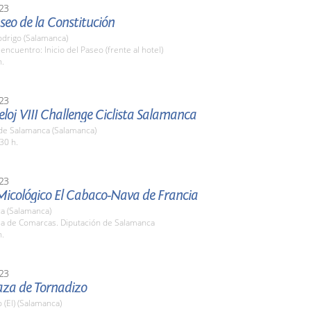
23
eo de la Constitución
odrigo (Salamanca)
encuentro: Inicio del Paseo (frente al hotel)
h.
23
loj VIII Challenge Ciclista Salamanca
de Salamanca (Salamanca)
30 h.
23
Micológico El Cabaco-Nava de Francia
a (Salamanca)
ala de Comarcas. Diputación de Salamanca
h.
23
aza de Tornadizo
 (El) (Salamanca)