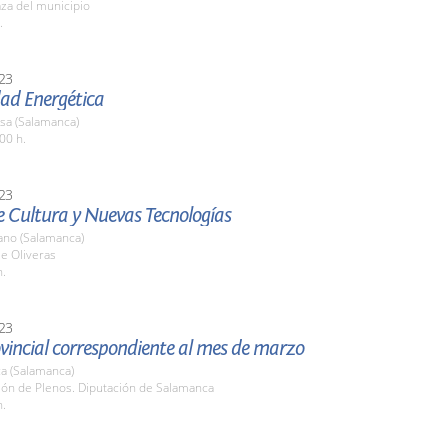
aza del municipio
.
23
d Energética
sa (Salamanca)
00 h.
23
e Cultura y Nuevas Tecnologías
ano (Salamanca)
le Oliveras
h.
23
vincial correspondiente al mes de marzo
a (Salamanca)
lón de Plenos. Diputación de Salamanca
h.