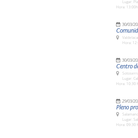
Lugar: Pl
Hora: 13:00h
30/03/20
Comunida
Valdelaca
Hora: 12:
30/03/20
Centro d
Sotoserr
Lugar: Ca
Hora: 10:30 
29/03/20
Pleno pro
Salamanc
Lugar: Sa
Hora: 09:30 