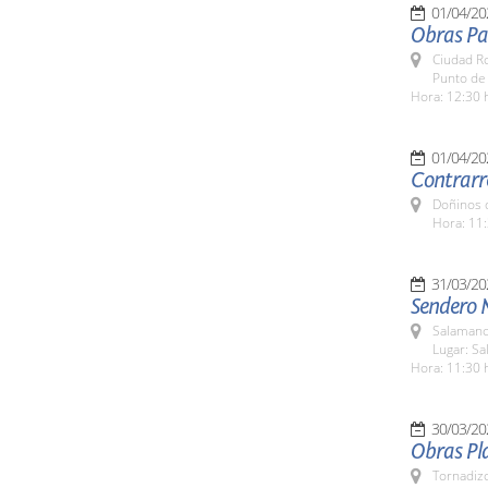
01/04/20
Obras Pas
Ciudad R
Punto de 
Hora: 12:30 
01/04/20
Contrarre
Doñinos 
Hora: 11:
31/03/20
Sendero 
Salamanc
Lugar: S
Hora: 11:30 
30/03/20
Obras Pl
Tornadizo