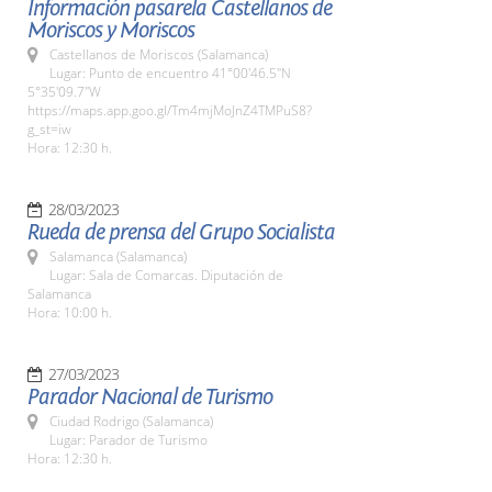
Información pasarela Castellanos de
Moriscos y Moriscos
Castellanos de Moriscos (Salamanca)
Lugar: Punto de encuentro 41°00'46.5"N
5°35'09.7"W
https://maps.app.goo.gl/Tm4mjMoJnZ4TMPuS8?
g_st=iw
Hora: 12:30 h.
28/03/2023
Rueda de prensa del Grupo Socialista
Salamanca (Salamanca)
Lugar: Sala de Comarcas. Diputación de
Salamanca
Hora: 10:00 h.
27/03/2023
Parador Nacional de Turismo
Ciudad Rodrigo (Salamanca)
Lugar: Parador de Turismo
Hora: 12:30 h.