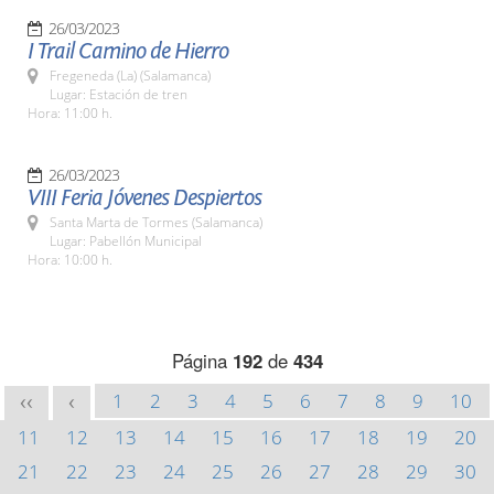
26/03/2023
I Trail Camino de Hierro
Fregeneda (La) (Salamanca)
Lugar: Estación de tren
Hora: 11:00 h.
26/03/2023
VIII Feria Jóvenes Despiertos
Santa Marta de Tormes (Salamanca)
Lugar: Pabellón Municipal
Hora: 10:00 h.
Página
192
de
434
1
2
3
4
5
6
7
8
9
10
<<
<
11
12
13
14
15
16
17
18
19
20
21
22
23
24
25
26
27
28
29
30