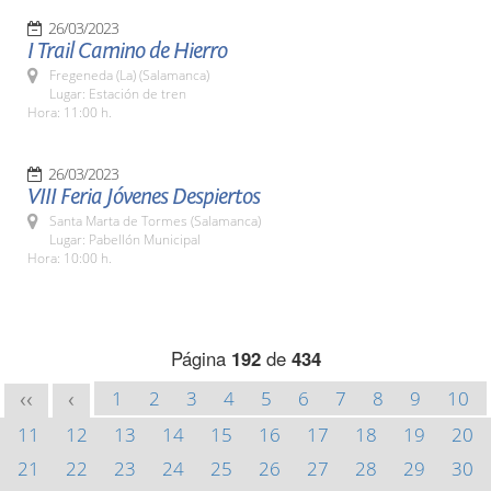
26/03/2023
I Trail Camino de Hierro
Fregeneda (La) (Salamanca)
Lugar: Estación de tren
Hora: 11:00 h.
26/03/2023
VIII Feria Jóvenes Despiertos
Santa Marta de Tormes (Salamanca)
Lugar: Pabellón Municipal
Hora: 10:00 h.
Página
192
de
434
1
2
3
4
5
6
7
8
9
10
<<
<
11
12
13
14
15
16
17
18
19
20
21
22
23
24
25
26
27
28
29
30