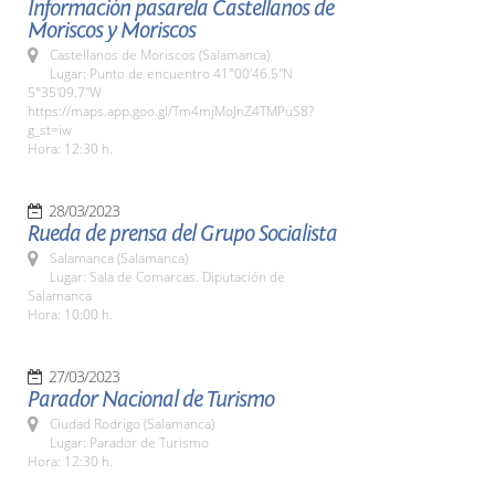
Información pasarela Castellanos de
Moriscos y Moriscos
Castellanos de Moriscos (Salamanca)
Lugar: Punto de encuentro 41°00'46.5"N
5°35'09.7"W
https://maps.app.goo.gl/Tm4mjMoJnZ4TMPuS8?
g_st=iw
Hora: 12:30 h.
28/03/2023
Rueda de prensa del Grupo Socialista
Salamanca (Salamanca)
Lugar: Sala de Comarcas. Diputación de
Salamanca
Hora: 10:00 h.
27/03/2023
Parador Nacional de Turismo
Ciudad Rodrigo (Salamanca)
Lugar: Parador de Turismo
Hora: 12:30 h.