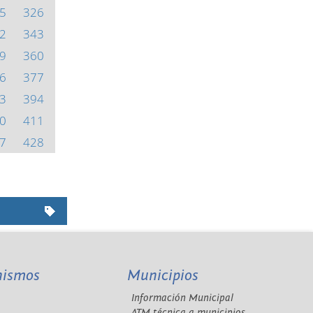
5
326
2
343
9
360
6
377
3
394
0
411
7
428
nismos
Municipios
Información Municipal
A
ATM técnica a municipios