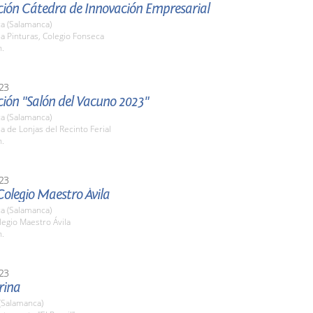
ción Cátedra de Innovación Empresarial
a (Salamanca)
la Pinturas, Colegio Fonseca
h.
23
ión "Salón del Vacuno 2023"
a (Salamanca)
la de Lonjas del Recinto Ferial
h.
23
olegio Maestro Ávila
a (Salamanca)
legio Maestro Ávila
h.
23
rina
(Salamanca)