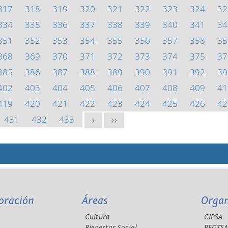
317
318
319
320
321
322
323
324
32
334
335
336
337
338
339
340
341
34
351
352
353
354
355
356
357
358
35
368
369
370
371
372
373
374
375
37
385
386
387
388
389
390
391
392
39
402
403
404
405
406
407
408
409
41
419
420
421
422
423
424
425
426
42
431
432
433
>
>>
oración
Áreas
Orga
Cultura
CIPSA
Bienestar Social
REGTS