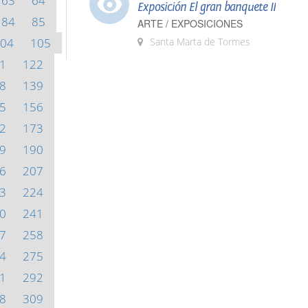
63
64
Exposición El gran banquete II
84
85
ARTE / EXPOSICIONES
04
105
Santa Marta de Tormes
1
122
8
139
5
156
2
173
9
190
6
207
3
224
0
241
7
258
4
275
1
292
8
309