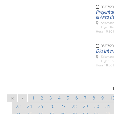
09/03/20
Presentac
el Área d
Salamanc
Lugar: Re
Hora: 10:30 
08/03/20
Día Inter
Salamanc
Lugar: Te
Hora: 18:00 
1
2
3
4
5
6
7
8
9
1
<<
<
23
24
25
26
27
28
29
30
31