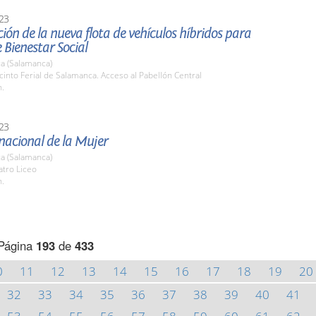
23
ión de la nueva flota de vehículos híbridos para
e Bienestar Social
a (Salamanca)
cinto Ferial de Salamanca. Acceso al Pabellón Central
h.
23
nacional de la Mujer
a (Salamanca)
atro Liceo
h.
Página
193
de
433
0
11
12
13
14
15
16
17
18
19
20
32
33
34
35
36
37
38
39
40
41