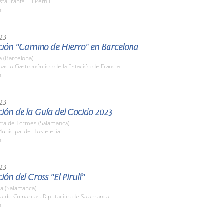
staurante "El Pernil"
h.
23
ción "Camino de Hierro" en Barcelona
 (Barcelona)
pacio Gastronómico de la Estación de Francia
h.
23
ión de la Guía del Cocido 2023
rta de Tormes (Salamanca)
unicipal de Hostelería
h.
23
ión del Cross "El Pirulí"
a (Salamanca)
ala de Comarcas. Diputación de Salamanca
h.